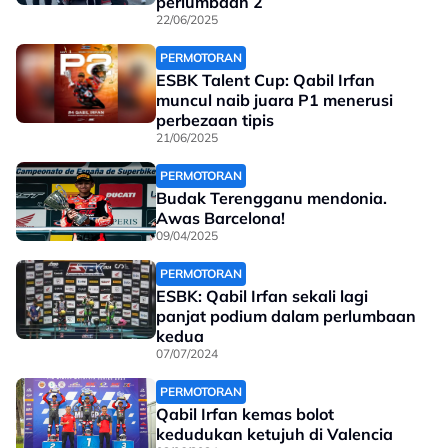
perlumbaan 2
22/06/2025
PERMOTORAN
ESBK Talent Cup: Qabil Irfan
muncul naib juara P1 menerusi
perbezaan tipis
21/06/2025
PERMOTORAN
Budak Terengganu mendonia.
Awas Barcelona!
09/04/2025
PERMOTORAN
ESBK: Qabil Irfan sekali lagi
panjat podium dalam perlumbaan
kedua
07/07/2024
PERMOTORAN
Qabil Irfan kemas bolot
kedudukan ketujuh di Valencia