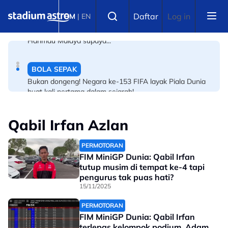
Skip to main content
BOLA SEPAK
Select language
Daftar
Log in
BM
|
EN
Piala Hyundai ASEAN: Kakak Pavithran tegur peminat
Harimau Malaya supaya...
BOLA SEPAK
Bukan dongeng! Negara ke-153 FIFA layak Piala Dunia
buat kali pertama dalam sejarah!
Qabil Irfan Azlan
PERMOTORAN
FIM MiniGP Dunia: Qabil Irfan
tutup musim di tempat ke-4 tapi
pengurus tak puas hati?
15/11/2025
PERMOTORAN
FIM MiniGP Dunia: Qabil Irfan
terlepas kelompok podium, Adam