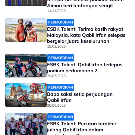
Aiman beri tentangan sengit
14/11/2025
PERMOTORAN
ESBK Talent: Terima kasih rakyat
Malaysia, kata Qabil Irfan selepas
bergelar juara keseluruhan
15/09/2025
PERMOTORAN
ESBK Talent: Qabil Irfan terlepas
podium perlumbaan 2
20/07/2025
PERMOTORAN
Bapa saksi setia perjuangan
Qabil Irfan
25/06/2025
PERMOTORAN
ESBK Talent: Pecutan terakhir
julang Qabil Irfan dalam