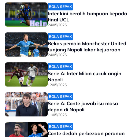
BOLA SEPAK
Inter kini beralih tumpuan kepada
final UCL
24/05/2025
BOLA SEPAK
Bekas pemain Manchester United
tunjang Napoli lakar kejuaraan
24/05/2025
BOLA SEPAK
Serie A: Inter Milan cucuk angin
Napoli
12/05/2025
BOLA SEPAK
Serie A: Conte jawab isu masa
depan di Napoli
11/05/2025
BOLA SEPAK
Conte dedah perbezaan peranan