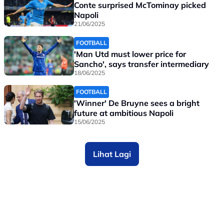
Conte surprised McTominay picked
Napoli
21/06/2025
FOOTBALL
'Man Utd must lower price for
Sancho', says transfer intermediary
18/06/2025
FOOTBALL
'Winner' De Bruyne sees a bright
future at ambitious Napoli
15/06/2025
Lihat Lagi