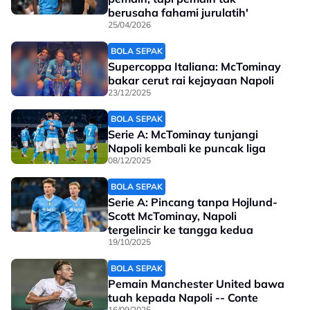
berusaha fahami jurulatih'
25/04/2026
BOLA SEPAK
Supercoppa Italiana: McTominay
bakar cerut rai kejayaan Napoli
23/12/2025
BOLA SEPAK
Serie A: McTominay tunjangi
Napoli kembali ke puncak liga
08/12/2025
BOLA SEPAK
Serie A: Pincang tanpa Hojlund-
Scott McTominay, Napoli
tergelincir ke tangga kedua
19/10/2025
BOLA SEPAK
Pemain Manchester United bawa
tuah kepada Napoli -- Conte
16/09/2025