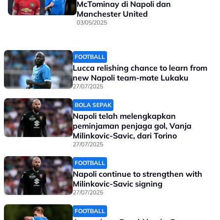
McTominay di Napoli dan
Manchester United
03/05/2025
FOOTBALL
Lucca relishing chance to learn from
new Napoli team-mate Lukaku
27/07/2025
BOLA SEPAK
Napoli telah melengkapkan
peminjaman penjaga gol, Vanja
Milinkovic-Savic, dari Torino
27/07/2025
FOOTBALL
Napoli continue to strengthen with
Milinkovic-Savic signing
27/07/2025
FOOTBALL