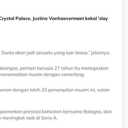
Crystal Palace, Justine Vanhaevermaet kekal 'slay
Dunia akan jadi sesuatu yang luar biasa,” jelasnya.
bangsa, pemain berusia 27 tahun itu menegaskan
i menamatkan musim dengan cemerlang.
hanan dengan lebih 20 penampilan musim ini, selain
amerkan prestasi konsisten bersama Bologna, dan
 meningkat naik di Serie A.