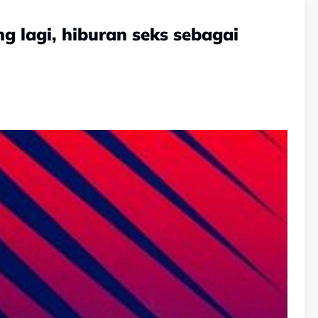
g lagi, hiburan seks sebagai