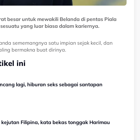
t besar untuk mewakili Belanda di pentas Piala
sesuatu yang luar biasa dalam kariernya.
anda sememangnya satu impian sejak kecil, dan
aling bermakna buat dirinya.
kel ini
ncang lagi, hiburan seks sebagai santapan
kejutan Filipina, kata bekas tonggak Harimau