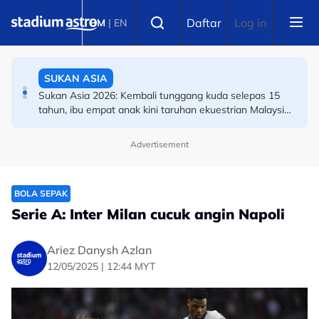
Skip to main content
BOLA SEPAK
Select language
Daftar
Log in
BM
|
EN
Piala Hyundai ASEAN: Ini ibarat peluang kedua --
pemain naturalisasi Harimau Malaya
SUKAN ASIA
Sukan Asia 2026: Kembali tunggang kuda selepas 15
tahun, ibu empat anak kini taruhan ekuestrian Malaysia
di Aichi-Nagoya
Advertisement
BOLA SEPAK
Serie A: Inter Milan cucuk angin Napoli
Ariez Danysh Azlan
12/05/2025 | 12:44 MYT