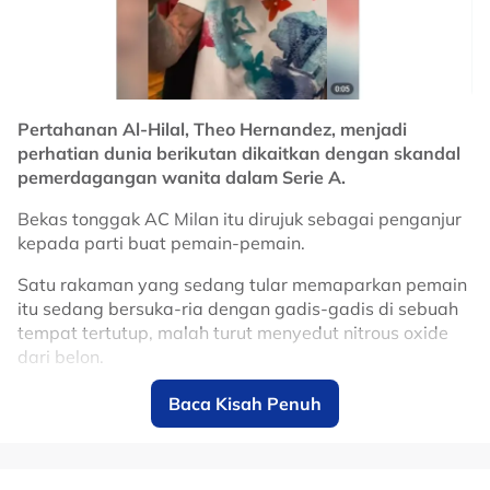
Dominasi Inter musim ini jelas memperlihatkan
kekuatan skuad yang seimbang di semua posisi selain
mentaliti juara yang terus menjadi identiti utama kelab
gergasi dari Milan itu.
Pertahanan Al-Hilal, Theo Hernandez, menjadi
perhatian dunia berikutan dikaitkan dengan skandal
pemerdagangan wanita dalam Serie A.
Bekas tonggak AC Milan itu dirujuk sebagai penganjur
kepada parti buat pemain-pemain.
Satu rakaman yang sedang tular memaparkan pemain
itu sedang bersuka-ria dengan gadis-gadis di sebuah
tempat tertutup, malah turut menyedut nitrous oxide
dari belon.
Sejak hujung bulan lalu, bola sepak Itali digoncangkan
Baca Kisah Penuh
dengan satu lagi isu yang hampir setara peristiwa
hitam Calciopoli, skandal pelacuran membabitkan
ketua Jawatankuasa Pengadil Kebangsaan di Itali