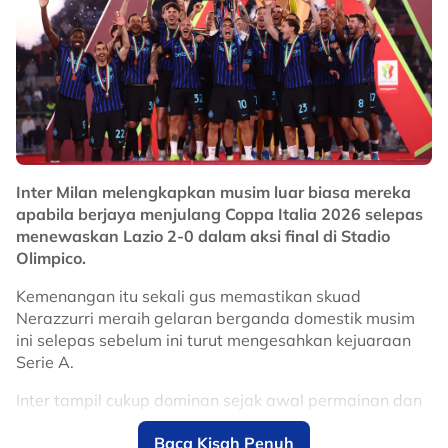
Inter Milan melengkapkan musim luar biasa mereka
apabila berjaya menjulang Coppa Italia 2026 selepas
menewaskan Lazio 2-0 dalam aksi final di Stadio
Olimpico.
Kemenangan itu sekali gus memastikan skuad
Nerazzurri meraih gelaran berganda domestik musim
ini selepas sebelum ini turut mengesahkan kejuaraan
Serie A.
Inter tampil cukup dominan sejak awal permainan dan
berjaya membuka jaringan menerusi gol sendiri pemain
Baca Kisah Penuh
Lazio, Adam Marusic, pada minit ke-14.