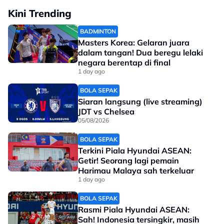
Lincah Di Padang
seperti Gianluca Rocchi termasuk lebih 50 pemain yang
Kini Trending
berleluasa sejak 2019 .
Kasut ringan & stabil yang bantu kawal setiap
BADMINTON
gerakan pantas.
Masters Korea: Gelaran juara
dalam tangan! Dua beregu lelaki
negara berentap di final
Beli Sekarang
1 day ago
BOLA SEPAK
Siaran langsung (live streaming)
JDT vs Chelsea
05/08/2026
No node context available.
BOLA SEPAK
Related Topics
Terkini Piala Hyundai ASEAN:
Getir! Seorang lagi pemain
#Inter
Harimau Malaya sah terkeluar
1 day ago
BOLA SEPAK
Ready Untuk Game
Rasmi Piala Hyundai ASEAN:
Seterusnya?
Sah! Indonesia tersingkir, masih