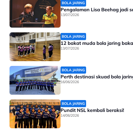
BOLA JARING
Pengalaman Lisa Beehag jadi 
13/07/2026
BOLA JARING
12 bakat muda bola jaring baka
13/07/2026
BOLA JARING
Perth destinasi skuad bola jari
16/06/2026
BOLA JARING
Pundit NSL kembali beraksi!
14/06/2026