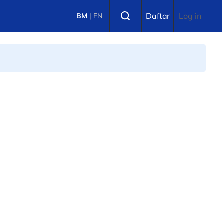
Select language
Daftar
Log in
BM
|
EN