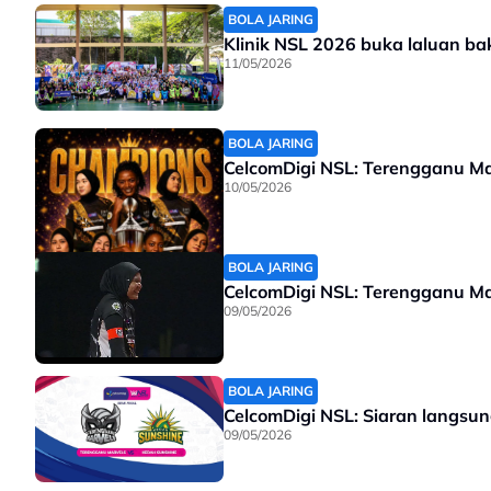
BOLA JARING
Klinik NSL 2026 buka laluan ba
11/05/2026
BOLA JARING
CelcomDigi NSL: Terengganu Ma
10/05/2026
BOLA JARING
CelcomDigi NSL: Terengganu Mar
09/05/2026
BOLA JARING
CelcomDigi NSL: Siaran langsun
09/05/2026