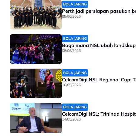
BOLA JARING
Perth jadi persiapan pasukan b
08/06/2026
BOLA JARING
Bagaimana NSL ubah landskap b
08/06/2026
BOLA JARING
CelcomDigi NSL Regional Cup: T
16/05/2026
BOLA JARING
CelcomDigi NSL: Trininad Hospit
14/05/2026