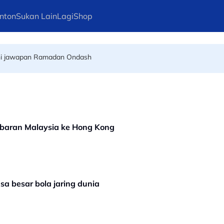
nton
Sukan Lain
Lagi
Shop
mpat perlawanan serta-merta
Ini jawapan Ramadan Ondash
baran Malaysia ke Hong Kong
sa besar bola jaring dunia