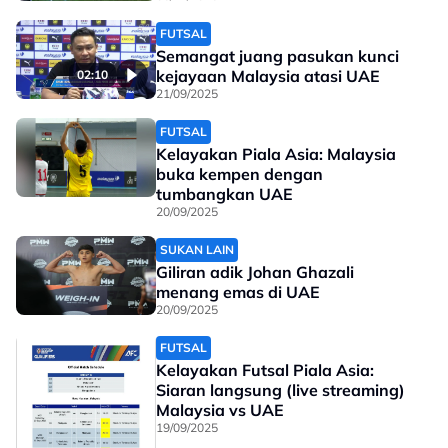
FUTSAL
Semangat juang pasukan kunci
kejayaan Malaysia atasi UAE
02:10
21/09/2025
FUTSAL
Kelayakan Piala Asia: Malaysia
buka kempen dengan
tumbangkan UAE
20/09/2025
SUKAN LAIN
Giliran adik Johan Ghazali
menang emas di UAE
20/09/2025
FUTSAL
Kelayakan Futsal Piala Asia:
Siaran langsung (live streaming)
Malaysia vs UAE
19/09/2025