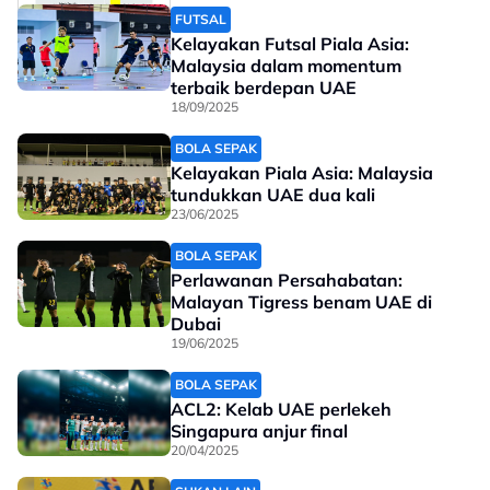
FUTSAL
Kelayakan Futsal Piala Asia:
Malaysia dalam momentum
terbaik berdepan UAE
18/09/2025
BOLA SEPAK
Kelayakan Piala Asia: Malaysia
tundukkan UAE dua kali
23/06/2025
BOLA SEPAK
Perlawanan Persahabatan:
Malayan Tigress benam UAE di
Dubai
19/06/2025
BOLA SEPAK
ACL2: Kelab UAE perlekeh
Singapura anjur final
20/04/2025