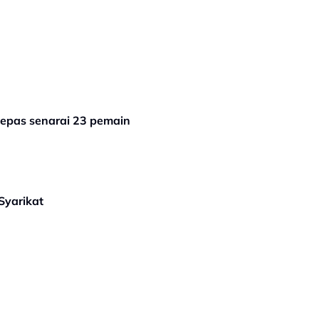
lepas senarai 23 pemain
Syarikat