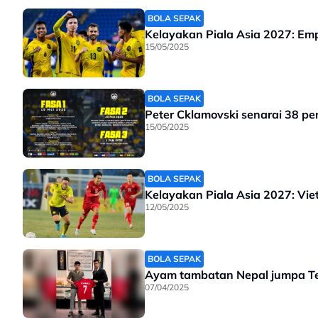
BOLA SEPAK
Kelayakan Piala Asia 2027: Em
15/05/2025
BOLA SEPAK
Peter Cklamovski senarai 38 p
15/05/2025
BOLA SEPAK
Kelayakan Piala Asia 2027: Vi
12/05/2025
BOLA SEPAK
Ayam tambatan Nepal jumpa T
07/04/2025