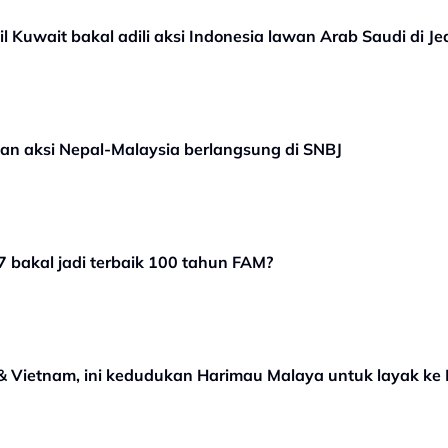
il Kuwait bakal adili aksi Indonesia lawan Arab Saudi di J
kan aksi Nepal-Malaysia berlangsung di SNBJ
7 bakal jadi terbaik 100 tahun FAM?
& Vietnam, ini kedudukan Harimau Malaya untuk layak ke 