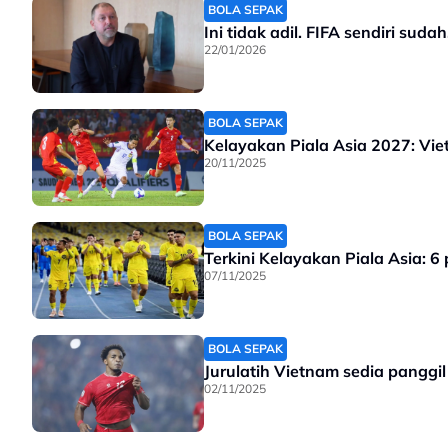
BOLA SEPAK
Ini tidak adil. FIFA sendiri sudah
22/01/2026
BOLA SEPAK
Kelayakan Piala Asia 2027: Vi
20/11/2025
BOLA SEPAK
Terkini Kelayakan Piala Asia: 
07/11/2025
BOLA SEPAK
Jurulatih Vietnam sedia panggi
02/11/2025