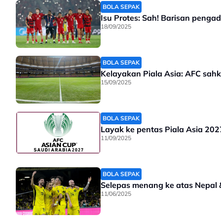
BOLA SEPAK
Isu Protes: Sah! Barisan pengad
18/09/2025
BOLA SEPAK
Kelayakan Piala Asia: AFC sah
15/09/2025
BOLA SEPAK
Layak ke pentas Piala Asia 202
11/09/2025
BOLA SEPAK
Selepas menang ke atas Nepal 
11/06/2025