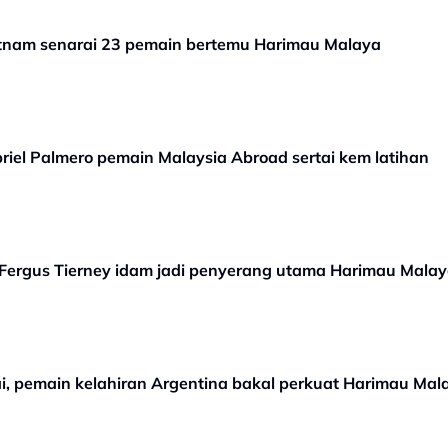
etnam senarai 23 pemain bertemu Harimau Malaya
riel Palmero pemain Malaysia Abroad sertai kem latihan
 Fergus Tierney idam jadi penyerang utama Harimau Mala
ai, pemain kelahiran Argentina bakal perkuat Harimau Ma