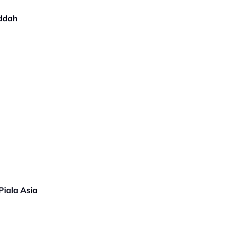
eddah
Piala Asia