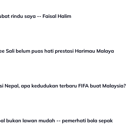
bat rindu saya -- Faisal Halim
ee Sali belum puas hati prestasi Harimau Malaya
si Nepal, apa kedudukan terbaru FIFA buat Malaysia?
pal bukan lawan mudah -- pemerhati bola sepak