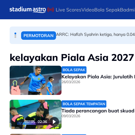
BOLA SEPAK
Skip to main content
Live Scores
Video
Bola Sepak
Badmi
ARRC: Hafizh Syahrin ketiga, hanya 0.04
PERMOTORAN
Badminton Dunia BWF: Malaysia harus berd
BOLA SEPAK
kelayakan Piala Asia 2027
BOLA SEPAK
Kelayakan Piala Asia: Jurulatih
26/03/2026
BOLA SEPAK TEMPATAN
Tiada perancangan buat skuad 
09/03/2026
02:36