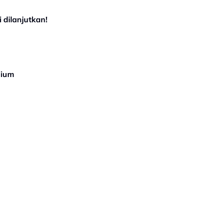
 dilanjutkan!
dium