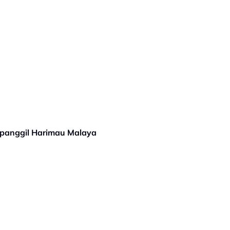
dipanggil Harimau Malaya