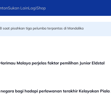
nton
Sukan Lain
Lagi
Shop
8 saat pisahkan tiga pelumba terpantas di Mandalika
epan realiti pahit
 Harimau Malaya perjelas faktor pemilihan Junior Eldstal
negara bagi hadapi perlawanan terakhir Kelayakan Pial