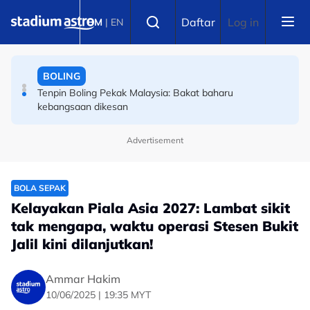
Skip to main content
Select language
BOLING
Daftar
Log in
BM
|
EN
Tenpin Boling Pekak Malaysia: Bakat baharu
kebangsaan dikesan
BOLA SEPAK
Liga Super: Bola sepak darah daging saya -- Dollah
Salleh
Advertisement
BOLA SEPAK
Kelayakan Piala Asia 2027: Lambat sikit
tak mengapa, waktu operasi Stesen Bukit
Jalil kini dilanjutkan!
Ammar Hakim
10/06/2025 | 19:35 MYT