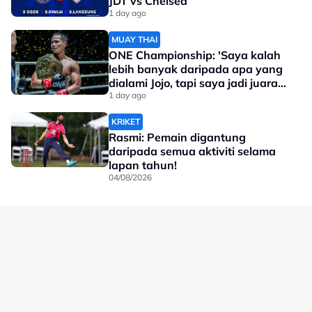
JDT vs Chelsea
1 day ago
MUAY THAI
ONE Championship: 'Saya kalah
lebih banyak daripada apa yang
dialami Jojo, tapi saya jadi juara
dunia'
1 day ago
KRIKET
Rasmi: Pemain digantung
daripada semua aktiviti selama
lapan tahun!
04/08/2026