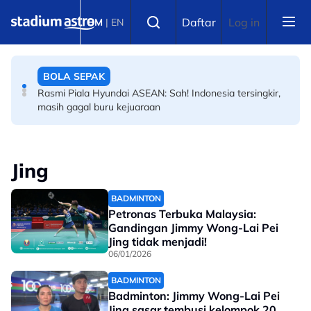
Skip to main content
BOLA SEPAK
Select language
Daftar
Log in
BM
|
EN
PBSMM-Kelab Futsal PERINTIS perkukuh pembangunan
akar umbi
BOLA SEPAK
Rasmi Piala Hyundai ASEAN: Sah! Indonesia tersingkir,
masih gagal buru kejuaraan
Jing
BADMINTON
Petronas Terbuka Malaysia:
Gandingan Jimmy Wong-Lai Pei
Jing tidak menjadi!
06/01/2026
BADMINTON
Badminton: Jimmy Wong-Lai Pei
Jing sasar tembusi kelompok 20