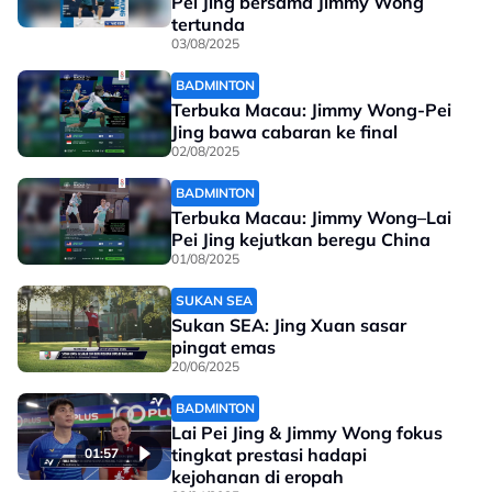
Pei Jing bersama Jimmy Wong
tertunda
03/08/2025
BADMINTON
Terbuka Macau: Jimmy Wong-Pei
Jing bawa cabaran ke final
02/08/2025
BADMINTON
Terbuka Macau: Jimmy Wong–Lai
Pei Jing kejutkan beregu China
01/08/2025
SUKAN SEA
Sukan SEA: Jing Xuan sasar
pingat emas
20/06/2025
BADMINTON
Lai Pei Jing & Jimmy Wong fokus
tingkat prestasi hadapi
01:57
kejohanan di eropah