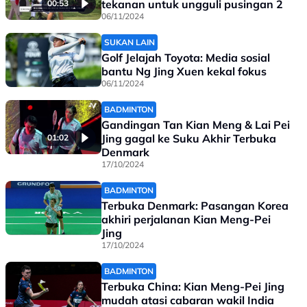
tekanan untuk ungguli pusingan 2
00:53
06/11/2024
SUKAN LAIN
Golf Jelajah Toyota: Media sosial
bantu Ng Jing Xuen kekal fokus
06/11/2024
BADMINTON
Gandingan Tan Kian Meng & Lai Pei
Jing gagal ke Suku Akhir Terbuka
01:02
Denmark
17/10/2024
BADMINTON
Terbuka Denmark: Pasangan Korea
akhiri perjalanan Kian Meng-Pei
Jing
17/10/2024
BADMINTON
Terbuka China: Kian Meng-Pei Jing
mudah atasi cabaran wakil India