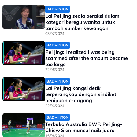
BADMINTON
Lai Pei Jing sedia beraksi dalam
kategori beregu wanita untuk
tambah sumber kewangan
03/07/2024
BADMINTON
Pei Jing: I realized I was being
scammed after the amount became
too large
22/06/2024
BADMINTON
Lai Pei Jing kongsi detik
terperangkap dengan sindiket
penipuan e-dagang
22/06/2024
BADMINTON
Terbuka Australia BWF: Pei Jing-
Chiew Sien muncul naib juara
16/06/2024