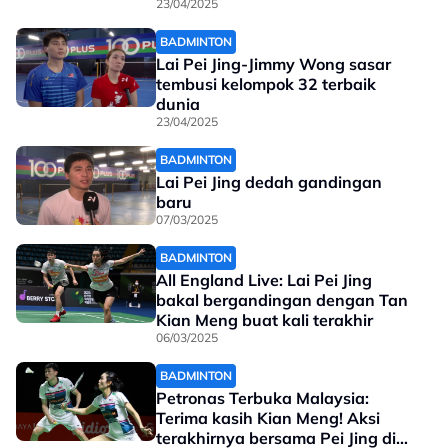
23/04/2025
BADMINTON
Lai Pei Jing-Jimmy Wong sasar
tembusi kelompok 32 terbaik
dunia
23/04/2025
BADMINTON
Lai Pei Jing dedah gandingan
baru
07/03/2025
BADMINTON
All England Live: Lai Pei Jing
bakal bergandingan dengan Tan
Kian Meng buat kali terakhir
06/03/2025
BADMINTON
Petronas Terbuka Malaysia:
Terima kasih Kian Meng! Aksi
terakhirnya bersama Pei Jing di