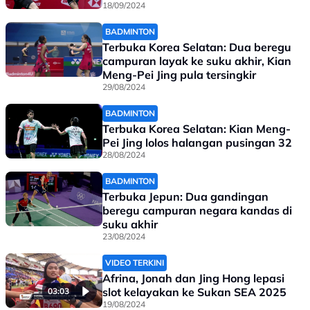
18/09/2024
BADMINTON
Terbuka Korea Selatan: Dua beregu
campuran layak ke suku akhir, Kian
Meng-Pei Jing pula tersingkir
29/08/2024
BADMINTON
Terbuka Korea Selatan: Kian Meng-
Pei Jing lolos halangan pusingan 32
28/08/2024
BADMINTON
Terbuka Jepun: Dua gandingan
beregu campuran negara kandas di
suku akhir
23/08/2024
VIDEO TERKINI
Afrina, Jonah dan Jing Hong lepasi
slot kelayakan ke Sukan SEA 2025
03:03
19/08/2024