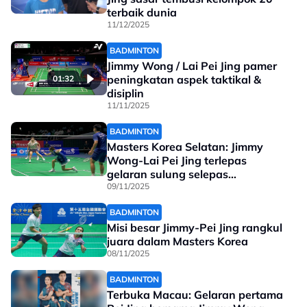
terbaik dunia
11/12/2025
BADMINTON
Jimmy Wong / Lai Pei Jing pamer
peningkatan aspek taktikal &
01:32
disiplin
11/11/2025
BADMINTON
Masters Korea Selatan: Jimmy
Wong-Lai Pei Jing terlepas
gelaran sulung selepas
tentangan hebat
09/11/2025
BADMINTON
Misi besar Jimmy-Pei Jing rangkul
juara dalam Masters Korea
08/11/2025
BADMINTON
Terbuka Macau: Gelaran pertama