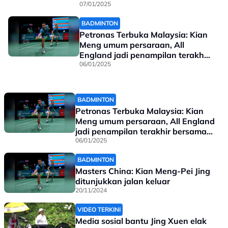
Axiata Arena tewas kepada wakil
07/01/2025
Jepun
BADMINTON
Petronas Terbuka Malaysia: Kian
Meng umum persaraan, All
England jadi penampilan terakhir
bersama Pei Jing
06/01/2025
BADMINTON
Petronas Terbuka Malaysia: Kian
Meng umum persaraan, All England
jadi penampilan terakhir bersama
Pei Jing
06/01/2025
BADMINTON
Masters China: Kian Meng-Pei Jing
ditunjukkan jalan keluar
20/11/2024
VIDEO TERKINI
Media sosial bantu Jing Xuen elak