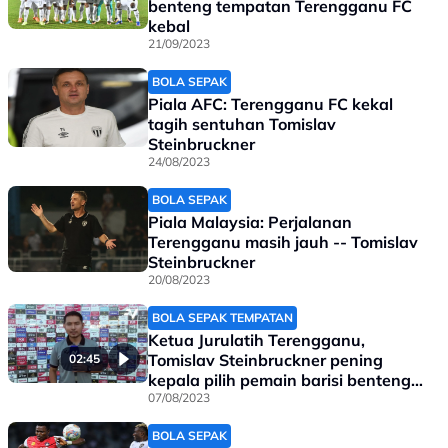
benteng tempatan Terengganu FC
kebal
21/09/2023
BOLA SEPAK
Piala AFC: Terengganu FC kekal
tagih sentuhan Tomislav
Steinbruckner
24/08/2023
BOLA SEPAK
Piala Malaysia: Perjalanan
Terengganu masih jauh -- Tomislav
Steinbruckner
20/08/2023
BOLA SEPAK TEMPATAN
Ketua Jurulatih Terengganu,
Tomislav Steinbruckner pening
02:45
kepala pilih pemain barisi benteng
lawan Kelantan United
07/08/2023
BOLA SEPAK