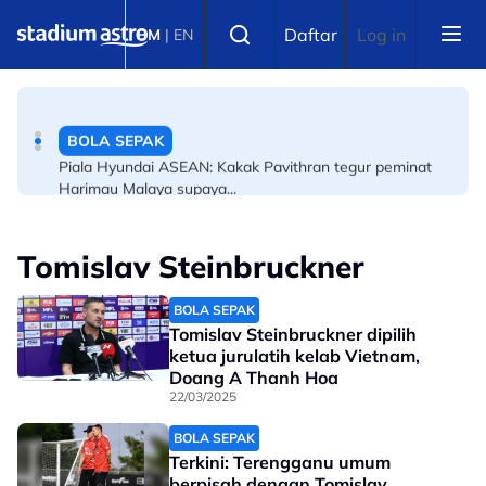
Skip to main content
BOLA SEPAK
Select language
Daftar
Log in
BM
|
EN
Bintang warisan Harimau Malaya kembali ke Eropah?
BOLA SEPAK
Piala Hyundai ASEAN: Kakak Pavithran tegur peminat
Harimau Malaya supaya...
Tomislav Steinbruckner
BOLA SEPAK
Tomislav Steinbruckner dipilih
ketua jurulatih kelab Vietnam,
Doang A Thanh Hoa
22/03/2025
BOLA SEPAK
Terkini: Terengganu umum
berpisah dengan Tomislav