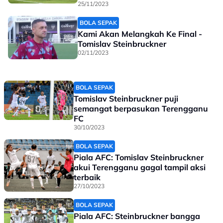
kekalahan
25/11/2023
BOLA SEPAK
Kami Akan Melangkah Ke Final -
Tomislav Steinbruckner
02/11/2023
BOLA SEPAK
Tomislav Steinbruckner puji
semangat berpasukan Terengganu
FC
30/10/2023
BOLA SEPAK
Piala AFC: Tomislav Steinbruckner
akui Terengganu gagal tampil aksi
terbaik
27/10/2023
BOLA SEPAK
Piala AFC: Steinbruckner bangga