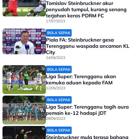
Tomislav Steinbruckner akur
penyudah tumpul, kurang senang
terjahan keras PDRM FC
17/07/2023
BOLA SEPAK
Piala FA: Steinbruckner gesa
Terengganu waspada ancaman KL
City
24/06/2023
BOLA SEPAK
Liga Super: Terengganu akan
kemuka aduan kepada FAM
12/06/2023
BOLA SEPAK
Liga Super: Terengganu tagih aura
pemain ke-12 hadapi JDT
08/06/2023
BOLA SEPAK
Steinbruckner mula terasa bahang