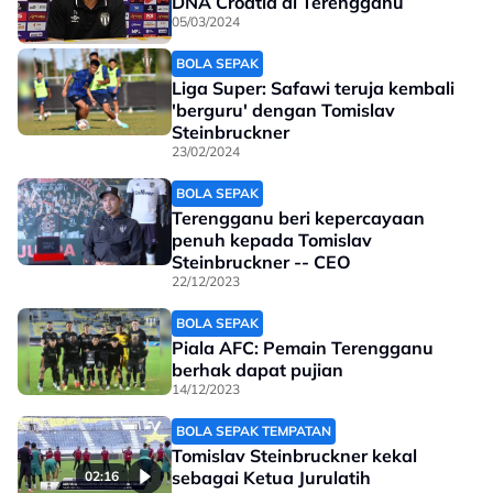
DNA Croatia di Terengganu
05/03/2024
BOLA SEPAK
Liga Super: Safawi teruja kembali
'berguru' dengan Tomislav
Steinbruckner
23/02/2024
BOLA SEPAK
Terengganu beri kepercayaan
penuh kepada Tomislav
Steinbruckner -- CEO
22/12/2023
BOLA SEPAK
Piala AFC: Pemain Terengganu
berhak dapat pujian
14/12/2023
BOLA SEPAK TEMPATAN
Tomislav Steinbruckner kekal
sebagai Ketua Jurulatih
02:16