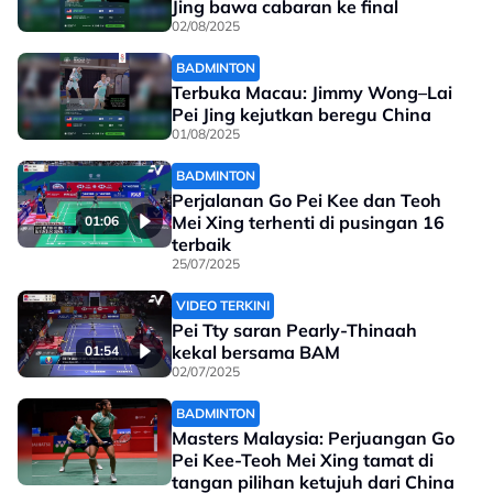
Jing bawa cabaran ke final
02/08/2025
BADMINTON
Terbuka Macau: Jimmy Wong–Lai
Pei Jing kejutkan beregu China
01/08/2025
BADMINTON
Perjalanan Go Pei Kee dan Teoh
Mei Xing terhenti di pusingan 16
01:06
terbaik
25/07/2025
VIDEO TERKINI
Pei Tty saran Pearly-Thinaah
kekal bersama BAM
01:54
02/07/2025
BADMINTON
Masters Malaysia: Perjuangan Go
Pei Kee-Teoh Mei Xing tamat di
tangan pilihan ketujuh dari China