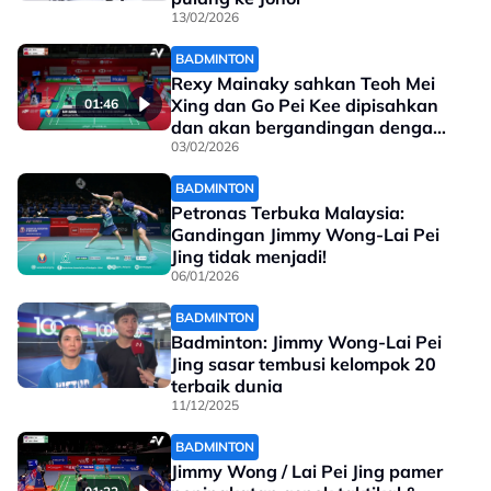
13/02/2026
BADMINTON
Rexy Mainaky sahkan Teoh Mei
Xing dan Go Pei Kee dipisahkan
01:46
dan akan bergandingan dengan
pemain muda
03/02/2026
BADMINTON
Petronas Terbuka Malaysia:
Gandingan Jimmy Wong-Lai Pei
Jing tidak menjadi!
06/01/2026
BADMINTON
Badminton: Jimmy Wong-Lai Pei
Jing sasar tembusi kelompok 20
terbaik dunia
11/12/2025
BADMINTON
Jimmy Wong / Lai Pei Jing pamer