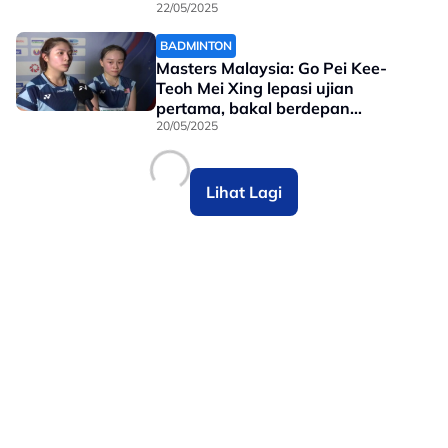
22/05/2025
BADMINTON
Masters Malaysia: Go Pei Kee-
Teoh Mei Xing lepasi ujian
pertama, bakal berdepan
rintangan lebih besar
20/05/2025
Lihat Lagi