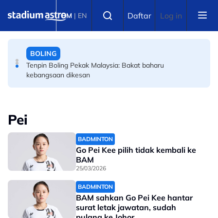
Skip to main content
BOLA SEPAK
Select language
Daftar
Log in
BM
|
EN
Piala Hyundai ASEAN: Awas kejutan Filipina, kata bekas
tonggak Harimau Malaya
BOLING
Tenpin Boling Pekak Malaysia: Bakat baharu
kebangsaan dikesan
Pei
BADMINTON
Go Pei Kee pilih tidak kembali ke
BAM
25/03/2026
BADMINTON
BAM sahkan Go Pei Kee hantar
surat letak jawatan, sudah
pulang ke Johor