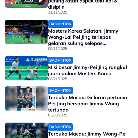
peningkatan aspek taktikal &
01:32
disiplin
11/11/2025
BADMINTON
Masters Korea Selatan: Jimmy
Wong-Lai Pei Jing terlepas
gelaran sulung selepas
tentangan hebat
09/11/2025
BADMINTON
Misi besar Jimmy-Pei Jing rangkul
juara dalam Masters Korea
08/11/2025
BADMINTON
Terbuka Macau: Gelaran pertama
Pei Jing bersama Jimmy Wong
tertunda
03/08/2025
BADMINTON
Terbuka Macau: Jimmy Wong-Pei