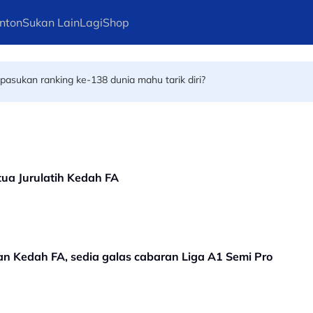
nton
Sukan Lain
Lagi
Shop
ndia bersuara!
asukan ranking ke-138 dunia mahu tarik diri?
tua Jurulatih Kedah FA
n Kedah FA, sedia galas cabaran Liga A1 Semi Pro