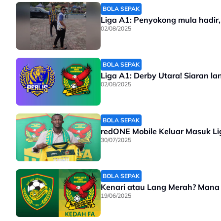
BOLA SEPAK
Liga A1: Penyokong mula hadir,
02/08/2025
BOLA SEPAK
Liga A1: Derby Utara! Siaran l
02/08/2025
BOLA SEPAK
redONE Mobile Keluar Masuk Lig
30/07/2025
BOLA SEPAK
Kenari atau Lang Merah? Mana
19/06/2025