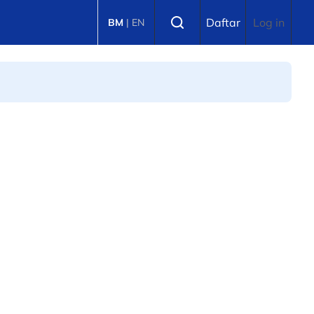
Select language
Daftar
Log in
BM
|
EN