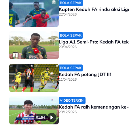
BOLA SEPAK
Kapten Kedah FA rindu aksi Lig
22/04/2026
BOLA SEPAK
Liga A1 Semi-Pro: Kedah FA tek
20/04/2026
BOLA SEPAK
Kedah FA potong JDT II!
11/04/2026
VIDEO TERKINI
Kedah FA raih kemenangan ke-
28/12/2025
01:54