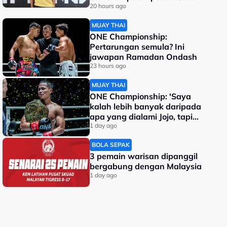
dunia
20 hours ago
MUAY THAI
ONE Championship:
Pertarungan semula? Ini
jawapan Ramadan Ondash
23 hours ago
MUAY THAI
ONE Championship: 'Saya
kalah lebih banyak daripada
apa yang dialami Jojo, tapi
saya jadi juara dunia'
1 day ago
BOLA SEPAK
3 pemain warisan dipanggil
bergabung dengan Malaysia
1 day ago