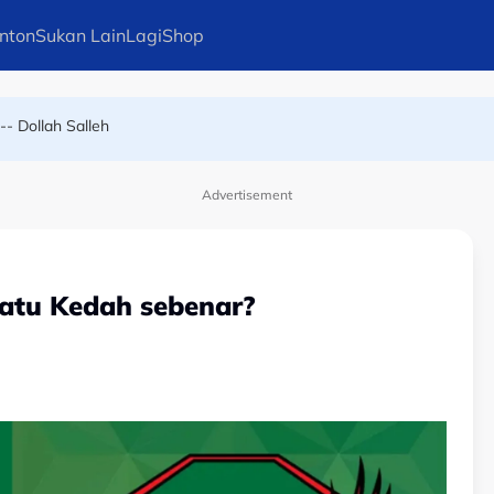
nton
Sukan Lain
Lagi
Shop
iburan seks sebagai santapan pengadil
-- Dollah Salleh
Advertisement
atu Kedah sebenar?