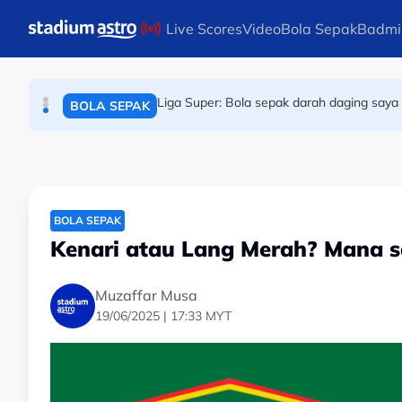
SUKAN ASIA
Skip to main content
Live Scores
Video
Bola Sepak
Badmi
Bola sepak Korea Selatan goncang lagi, h
BOLA SEPAK
Liga Super: Bola sepak darah daging saya 
BOLA SEPAK
BOLA SEPAK
Kenari atau Lang Merah? Mana s
Muzaffar Musa
19/06/2025 | 17:33 MYT