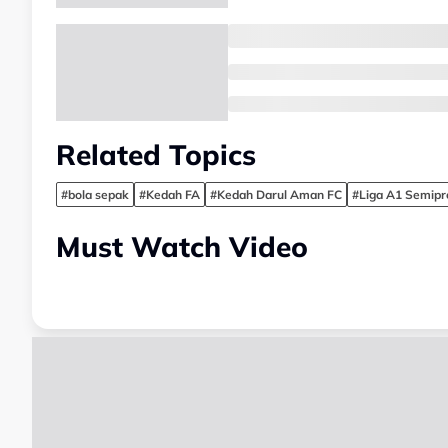
Related Topics
#bola sepak
#Kedah FA
#Kedah Darul Aman FC
#Liga A1 Semipr
Must Watch Video