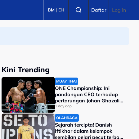
Select language
Daftar
Log in
BM
|
EN
Kini Trending
MUAY THAI
ONE Championship: Ini
pandangan CEO terhadap
pertarungan Johan Ghazali-
Ramadan Ondash
1 day ago
OLAHRAGA
Sejarah tercipta! Danish
Iftikhar dalam kelompok
sembilan pelari pecut terbaik