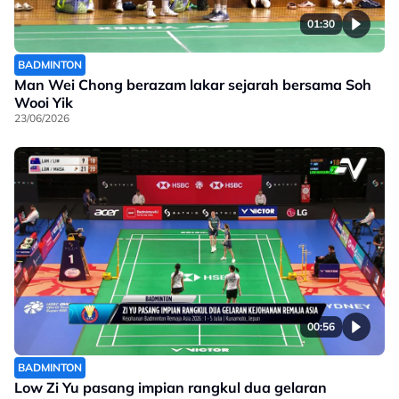
01:30
BADMINTON
Man Wei Chong berazam lakar sejarah bersama Soh
Wooi Yik
23/06/2026
00:56
BADMINTON
Low Zi Yu pasang impian rangkul dua gelaran