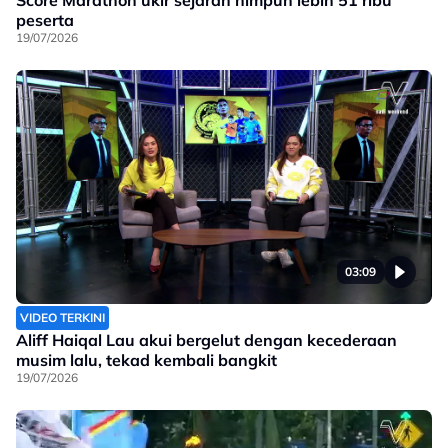
Score Marathon ukir sejarah himpun lebih 51 ribu
peserta
19/07/2026
03:09
VIDEO TERKINI
Aliff Haiqal Lau akui bergelut dengan kecederaan
musim lalu, tekad kembali bangkit
19/07/2026