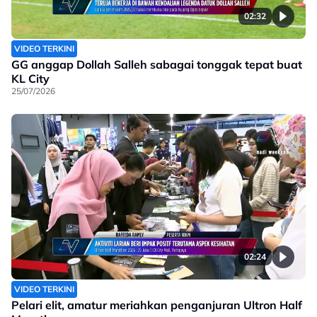
02:32
VIDEO TERKINI
GG anggap Dollah Salleh sabagai tonggak tepat buat
KL City
25/07/2026
02:24
VIDEO TERKINI
Pelari elit, amatur meriahkan penganjuran Ultron Half