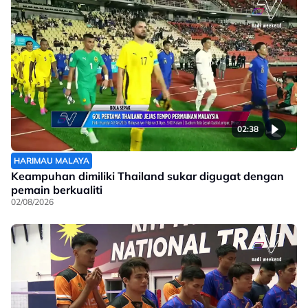
02:38
HARIMAU MALAYA
Keampuhan dimiliki Thailand sukar digugat dengan
pemain berkualiti
02/08/2026