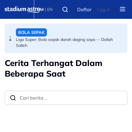
Skip to main content
BOLA SEPAK
Select language
Daftar
Log in
BM
|
EN
Bola sepak Korea Selatan goncang lagi, hiburan seks
sebagai santapan pengadil
BOLA SEPAK
Liga Super: Bola sepak darah daging saya -- Dollah
Salleh
Cerita Terhangat Dalam
Beberapa Saat