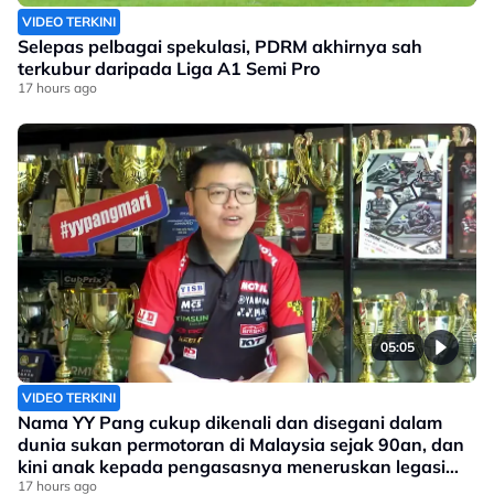
VIDEO TERKINI
Selepas pelbagai spekulasi, PDRM akhirnya sah
terkubur daripada Liga A1 Semi Pro
17 hours ago
05:05
VIDEO TERKINI
Nama YY Pang cukup dikenali dan disegani dalam
dunia sukan permotoran di Malaysia sejak 90an, dan
kini anak kepada pengasasnya meneruskan legasi
yang telah ditinggalkan
17 hours ago