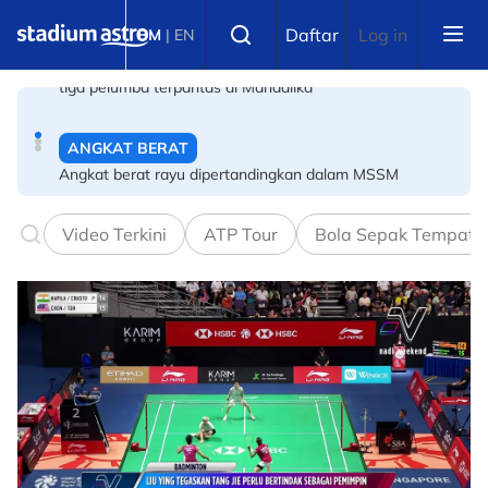
Skip to main content
ANGKAT BERAT
Select language
Daftar
Log in
BM
|
EN
Angkat berat rayu dipertandingkan dalam MSSM
BOLA SEPAK
PBSMM-Kelab Futsal PERINTIS perkukuh pembangunan
akar umbi
Video Terkini
ATP Tour
Bola Sepak Tempata