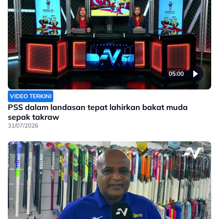
05:00
VIDEO TERKINI
PSS dalam landasan tepat lahirkan bakat muda
sepak takraw
31/07/2026