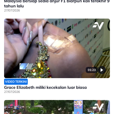
Malaysia bersiap sedia anjur F1 biarpun kali terakhir 9
tahun lalu
27/07/2026
01:23
VIDEO TERKINI
Grace Elizabeth miliki kecekalan luar biasa
27/07/2026