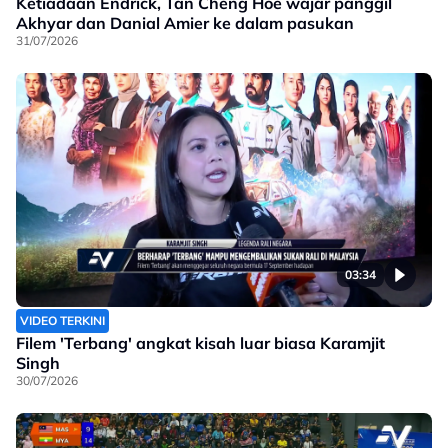
Ketiadaan Endrick, Tan Cheng Hoe wajar panggil
Akhyar dan Danial Amier ke dalam pasukan
31/07/2026
03:34
VIDEO TERKINI
Filem 'Terbang' angkat kisah luar biasa Karamjit
Singh
30/07/2026