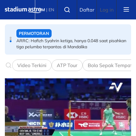
Skip to main content
PERMOTORAN
Select language
Daftar
Log in
BM
|
EN
ARRC: Hafizh Syahrin ketiga, hanya 0.048 saat pisahkan
tiga pelumba terpantas di Mandalika
ANGKAT BERAT
Angkat berat rayu dipertandingkan dalam MSSM
Video Terkini
ATP Tour
Bola Sepak Tempata