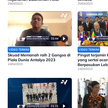
25/04/2023
25/04/2023
02:44
VIDEO TERKINI
VIDEO TERKINI
Skuad Memanah raih 2 Gangsa di
Pingat terjamin
Piala Dunia Antalya 2023
yang sertai aca
24/04/2023
Berpasukan Lel
Takraw
24/04/2023
01:31