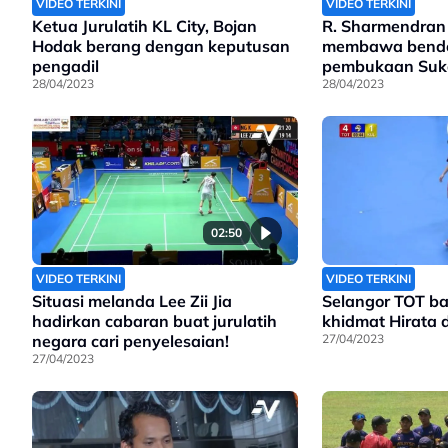
VIDEO TERKINI
VIDEO TERKINI
Ketua Jurulatih KL City, Bojan
R. Sharmendran 
Hodak berang dengan keputusan
membawa bende
pengadil
pembukaan Suk
28/04/2023
28/04/2023
02:50
VIDEO TERKINI
VIDEO TERKINI
Situasi melanda Lee Zii Jia
Selangor TOT ba
hadirkan cabaran buat jurulatih
khidmat Hirata 
negara cari penyelesaian!
27/04/2023
27/04/2023