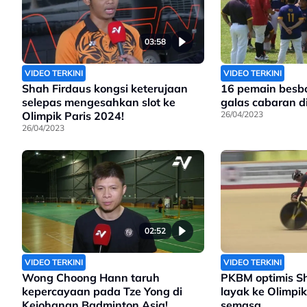
03:58
VIDEO TERKINI
VIDEO TERKINI
Shah Firdaus kongsi keterujaan
16 pemain besbo
selepas mengesahkan slot ke
galas cabaran d
Olimpik Paris 2024!
26/04/2023
26/04/2023
02:52
VIDEO TERKINI
VIDEO TERKINI
Wong Choong Hann taruh
PKBM optimis S
kepercayaan pada Tze Yong di
layak ke Olimpi
Kejohanan Badminton Asia!
semasa