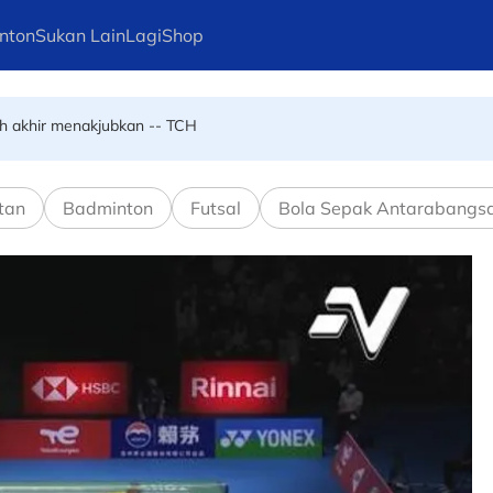
in! Rangkul kemenangan kelapan berturut-turut kategori ASB1000 di 
nton
Sukan Lain
Lagi
Shop
h akhir menakjubkan -- TCH
p meriah meski dianjur secara berjimat
tan
Badminton
Futsal
Bola Sepak Antarabangs