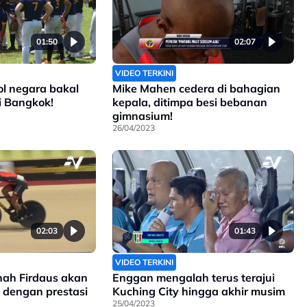
01:50
02:07
VIDEO TERKINI
l negara bakal
Mike Mahen cedera di bahagian
i Bangkok!
kepala, ditimpa besi bebanan
gimnasium!
26/04/2023
02:03
01:43
VIDEO TERKINI
hah Firdaus akan
Enggan mengalah terus terajui
k dengan prestasi
Kuching City hingga akhir musim
25/04/2023