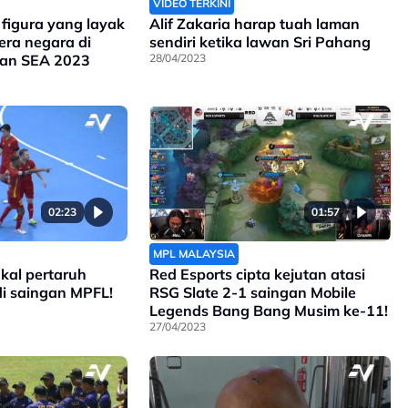
VIDEO TERKINI
figura yang layak
Alif Zakaria harap tuah laman
ra negara di
sendiri ketika lawan Sri Pahang
an SEA 2023
28/04/2023
02:23
01:57
MPL MALAYSIA
kal pertaruh
Red Esports cipta kejutan atasi
di saingan MPFL!
RSG Slate 2-1 saingan Mobile
Legends Bang Bang Musim ke-11!
27/04/2023