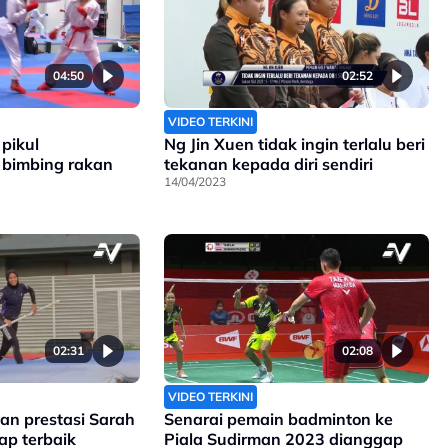
04:50
02:52
VIDEO TERKINI
pikul
Ng Jin Xuen tidak ingin terlalu beri
bimbing rakan
tekanan kepada diri sendiri
14/04/2023
02:31
02:08
VIDEO TERKINI
an prestasi Sarah
Senarai pemain badminton ke
ap terbaik
Piala Sudirman 2023 dianggap