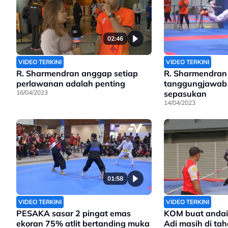
02:46
VIDEO TERKINI
VIDEO TERKINI
R. Sharmendran anggap setiap
R. Sharmendran 
perlawanan adalah penting
tanggungjawab 
16/04/2023
sepasukan
14/04/2023
01:58
VIDEO TERKINI
VIDEO TERKINI
PESAKA sasar 2 pingat emas
KOM buat andai
ekoran 75% atlit bertanding muka
Adi masih di tah