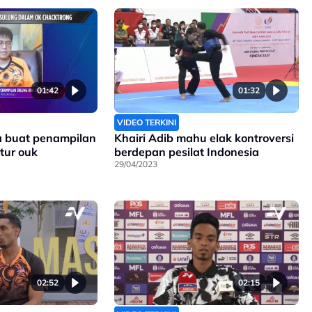
01:42
01:32
VIDEO TERKINI
a buat penampilan
Khairi Adib mahu elak kontroversi
tur ouk
berdepan pesilat Indonesia
29/04/2023
02:52
02:15