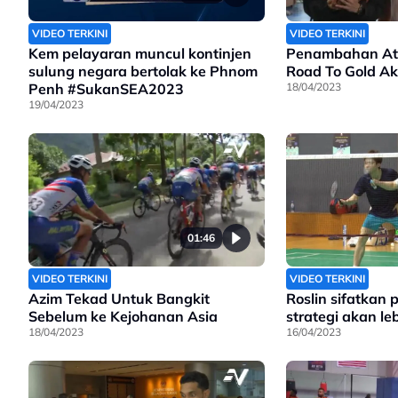
VIDEO TERKINI
VIDEO TERKINI
Kem pelayaran muncul kontinjen
Penambahan Atl
sulung negara bertolak ke Phnom
Road To Gold A
Penh #SukanSEA2023
18/04/2023
19/04/2023
01:46
VIDEO TERKINI
VIDEO TERKINI
Azim Tekad Untuk Bangkit
Roslin sifatkan 
Sebelum ke Kejohanan Asia
strategi akan leb
18/04/2023
16/04/2023