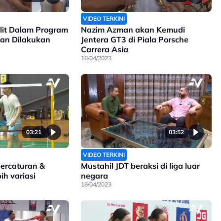
VIDEO TERKINI
it Dalam Program
Nazim Azman akan Kemudi
kan Dilakukan
Jentera GT3 di Piala Porsche
Carrera Asia
18/04/2023
03:21
03:52
VIDEO TERKINI
percaturan &
Mustahil JDT beraksi di liga luar
ih variasi
negara
16/04/2023