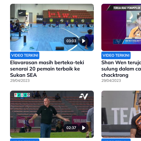
03:03
VIDEO TERKINI
VIDEO TERKINI
Elavarasan masih berteka-teki
Shan Wen teruj
senarai 20 pemain terbaik ke
sulung dalam ca
Sukan SEA
chacktrong
29/04/2023
29/04/2023
02:37