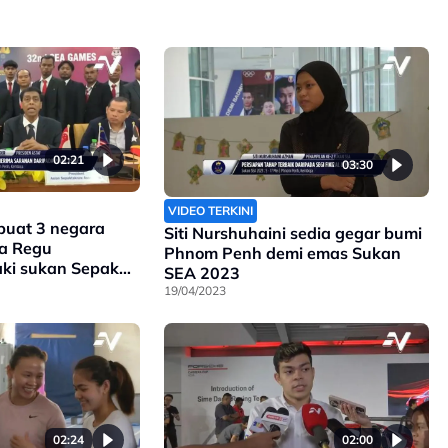
02:21
03:30
VIDEO TERKINI
 buat 3 negara
Siti Nurshuhaini sedia gegar bumi
ra Regu
Phnom Penh demi emas Sukan
aki sukan Sepak
SEA 2023
19/04/2023
02:24
02:00