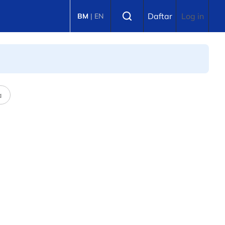
Mandalika
Select language
Daftar
Log in
BM
|
EN
a