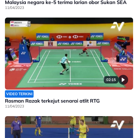
Malaysia negara ke-5 terima larian obor Sukan SEA
11/04/2023
02:15
VIDEO TERKINI
Rosman Razak terkejut senarai atlit RTG
11/04/2023