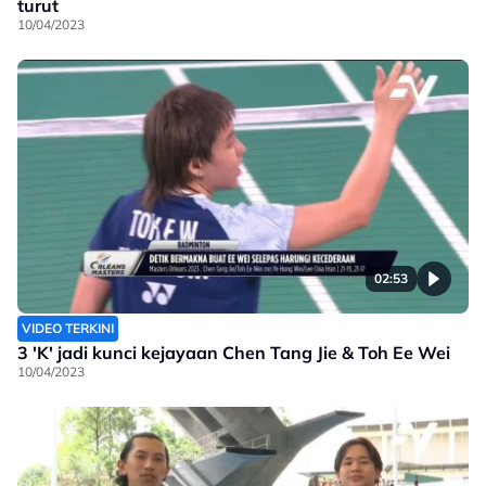
turut
10/04/2023
02:53
VIDEO TERKINI
3 'K' jadi kunci kejayaan Chen Tang Jie & Toh Ee Wei
10/04/2023