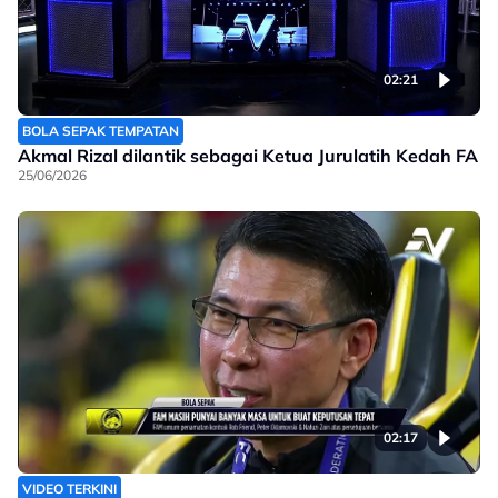
02:21
BOLA SEPAK TEMPATAN
Akmal Rizal dilantik sebagai Ketua Jurulatih Kedah FA
25/06/2026
02:17
VIDEO TERKINI