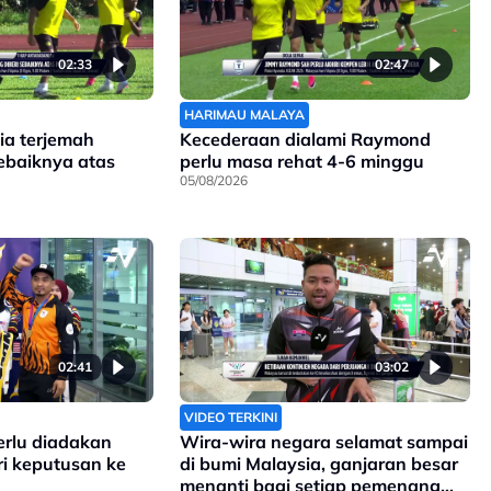
02:33
02:47
HARIMAU MALAYA
ia terjemah
Kecederaan dialami Raymond
sebaiknya atas
perlu masa rehat 4-6 minggu
05/08/2026
02:41
03:02
VIDEO TERKINI
erlu diadakan
Wira-wira negara selamat sampai
ri keputusan ke
di bumi Malaysia, ganjaran besar
menanti bagi setiap pemenang