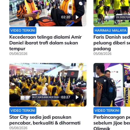
02:20
VIDEO TERKINI
HARIMAU MALAYA
Kecederaan telinga dialami Amir
Faris Danish sed
Daniel ibarat trofi dalam sukan
peluang diberi 
tempur
padang
05/08/2026
05/08/2026
02:27
VIDEO TERKINI
VIDEO TERKINI
Star City sedia jadi pasukan
Perbincangan p
pencabar, berkualiti & dihormati
sebelum Jijoe be
05/08/2026
Olimpik