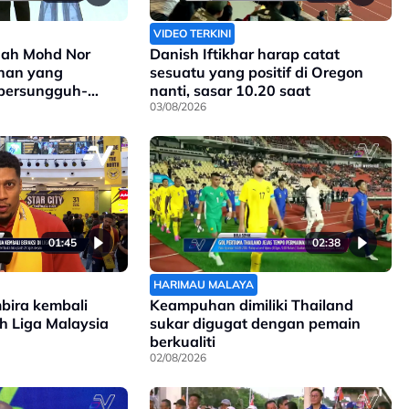
VIDEO TERKINI
ah Mohd Nor
Danish Iftikhar harap catat
ihan yang
sesuatu yang positif di Oregon
 bersungguh-
nanti, sasar 10.20 saat
03/08/2026
01:45
02:38
HARIMAU MALAYA
mbira kembali
Keampuhan dimiliki Thailand
ah Liga Malaysia
sukar digugat dengan pemain
berkualiti
02/08/2026