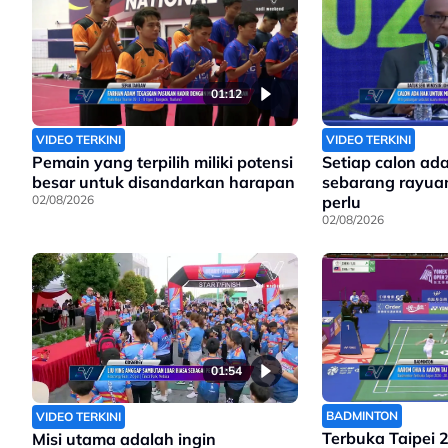
01:12
VIDEO TERKINI
VIDEO TERKINI
Pemain yang terpilih miliki potensi
Setiap calon ad
besar untuk disandarkan harapan
sebarang rayuan
02/08/2026
perlu
02/08/2026
01:54
BADMINTON
VIDEO TERKINI
Terbuka Taipei 
Misi utama adalah ingin