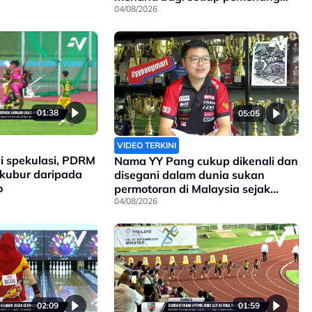
pingat di Sukan Komanwel 2026
04/08/2026
01:38
05:05
VIDEO TERKINI
i spekulasi, PDRM
Nama YY Pang cukup dikenali dan
rkubur daripada
disegani dalam dunia sukan
o
permotoran di Malaysia sejak
90an, dan kini anak kepada
04/08/2026
pengasasnya meneruskan legasi
yang telah ditinggalkan
02:09
01:59