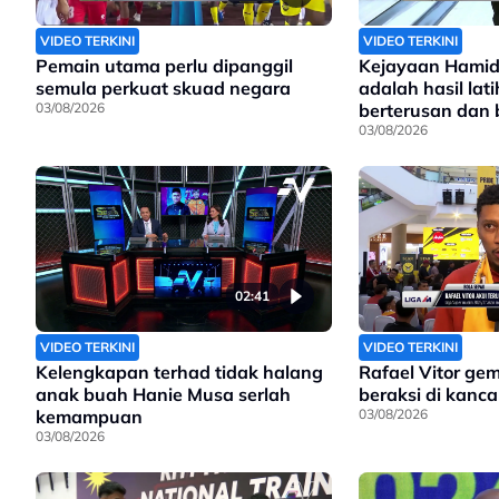
VIDEO TERKINI
VIDEO TERKINI
Pemain utama perlu dipanggil
Kejayaan Hamid
semula perkuat skuad negara
adalah hasil lat
03/08/2026
berterusan dan
sungguh
03/08/2026
02:41
VIDEO TERKINI
VIDEO TERKINI
Kelengkapan terhad tidak halang
Rafael Vitor ge
anak buah Hanie Musa serlah
beraksi di kanc
kemampuan
03/08/2026
03/08/2026