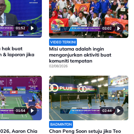
01:52
02:02
VIDEO TERKINI
a hak buat
Misi utama adalah ingin
 & laporan jika
menganjurkan aktiviti buat
komuniti tempatan
02/08/2026
01:54
02:44
BADMINTON
2026, Aaron Chia
Chan Peng Soon setuju jika Teo