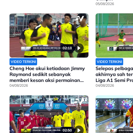
05/08/2026
02:18
VIDEO TERKINI
VIDEO TERKINI
Cheng Hoe akui ketiadaan Jimmy
Selepas pelbaga
Raymond sedikit sebanyak
akhirnya sah te
memberi kesan aksi permainan
Liga A1 Semi Pr
Harimau Malaya
04/08/2026
04/08/2026
02:50