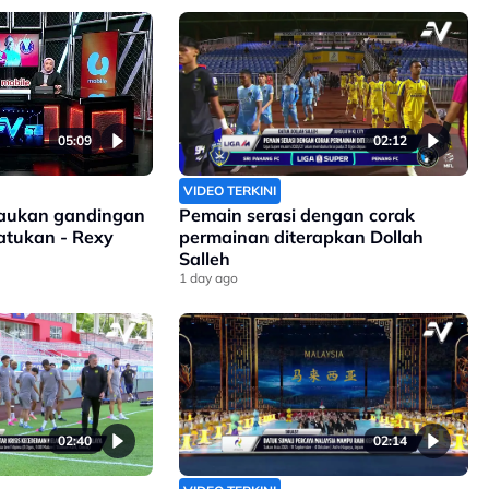
05:09
02:12
VIDEO TERKINI
isaukan gandingan
Pemain serasi dengan corak
satukan - Rexy
permainan diterapkan Dollah
Salleh
1 day ago
02:40
02:14