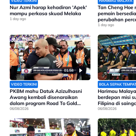
VIDEO TERKINI
HARIMAU MALAYA
Nur Azmi harap kehadiran 'Apek'
Tan Cheng Hoe
mampu perkasa skuad Melaka
pemain bersedi
1 day ago
perubahan perc
Filipina
1 day ago
01:58
VIDEO TERKINI
BOLA SEPAK TEMPA
PKBM mahu Datuk Azizulhasni
Harimau Malaya
Awang kembali disenaraikan
berdepan misi 
dalam program Road To Gold
Filipina di sain
Olimpik 2028
06/08/2026
Asean
06/08/2026