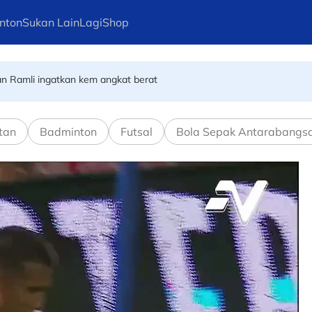
nton
Sukan Lain
Lagi
Shop
ekan Ramli ingatkan kem angkat berat
tan
Badminton
Futsal
Bola Sepak Antarabangs