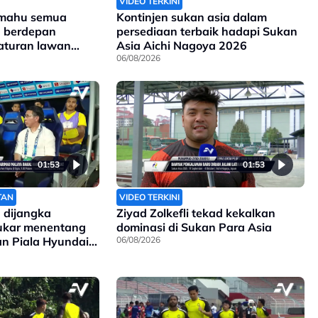
VIDEO TERKINI
 mahu semua
Kontinjen sukan asia dalam
a berdepan
persediaan terbaik hadapi Sukan
aturan lawan
Asia Aichi Nagoya 2026
06/08/2026
01:53
01:53
TAN
VIDEO TERKINI
 dijangka
Ziyad Zolkefli tekad kekalkan
sukar menentang
dominasi di Sukan Para Asia
gan Piala Hyundai
06/08/2026