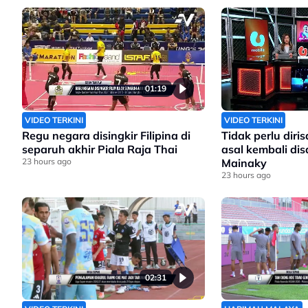
01:19
VIDEO TERKINI
VIDEO TERKINI
Regu negara disingkir Filipina di
Tidak perlu dir
separuh akhir Piala Raja Thai
asal kembali di
23 hours ago
Mainaky
23 hours ago
02:31