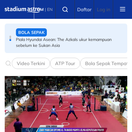
Skip to main content
BADMINTON
Select language
Daftar
Log in
BM
|
EN
Badminton Dunia BWF: Beregu lelaki tak akan bergelut
kembalikan rentak keserasian
BOLA SEPAK
Piala Hyundai Asean: The Azkals ukur kemampuan
sebelum ke Sukan Asia
Video Terkini
ATP Tour
Bola Sepak Tempata