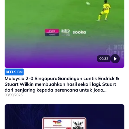
00:32
REELS BM
Malaysia 2-0 SingapuraGandingan cantik Endrick &
Stuart Wilkin membuahkan hasil sekali lagi. Stuart
dari penjaring kepada perencana untuk Joao
Figueiredo !
08/09/2025