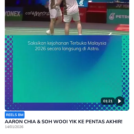
01:21
REELS BM
AARON CHIA & SOH WOOI YIK KE PENTAS AKHIR!
14/01/2026