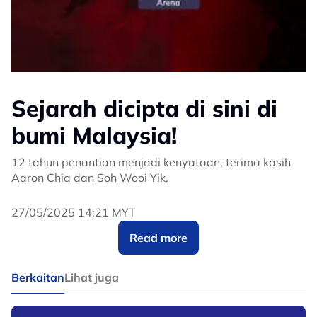
Sejarah dicipta di sini di
bumi Malaysia!
12 tahun penantian menjadi kenyataan, terima kasih
Aaron Chia dan Soh Wooi Yik.
Juara anda, Man Wei Chong dan Tee Kai Wun! ?
27/05/2025 14:21 MYT
Read more
#MalaysiaMasters2025
Berkaitan
Lihat juga