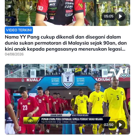
05:05
VIDEO TERKINI
Nama YY Pang cukup dikenali dan disegani dalam
dunia sukan permotoran di Malaysia sejak 90an, dan
kini anak kepada pengasasnya meneruskan legasi
yang telah ditinggalkan
04/08/2026
02:50