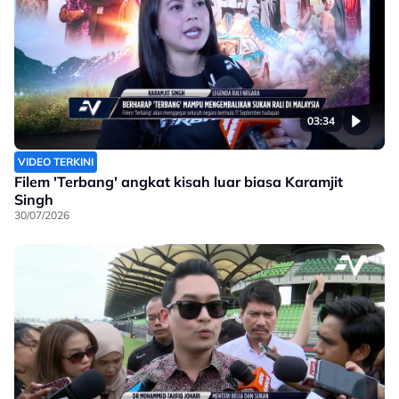
03:34
VIDEO TERKINI
Filem 'Terbang' angkat kisah luar biasa Karamjit
Singh
30/07/2026