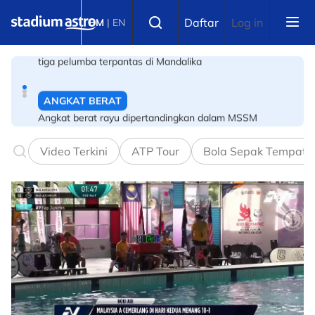
Skip to main content
ANGKAT BERAT
Select language
Daftar
Log in
BM
|
EN
Angkat berat rayu dipertandingkan dalam MSSM
BOLA SEPAK
PBSMM-Kelab Futsal PERINTIS perkukuh pembangunan
akar umbi
Video Terkini
ATP Tour
Bola Sepak Tempata