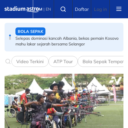
Skip to main content
Select language
Daftar
Log in
BM
|
EN
BOLA SEPAK
Selepas dominasi kancah Albania, bekas pemain Kosovo
mahu lakar sejarah bersama Selangor
BADMINTON
Terbuka Korea Selatan: Wei Chong-Wooi Yik ikut jejak
Aaron Chia-Aaron Tai
Video Terkini
ATP Tour
Bola Sepak Tempata