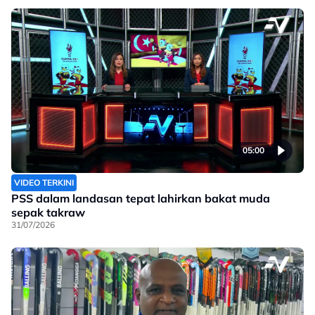
05:00
VIDEO TERKINI
PSS dalam landasan tepat lahirkan bakat muda
sepak takraw
31/07/2026