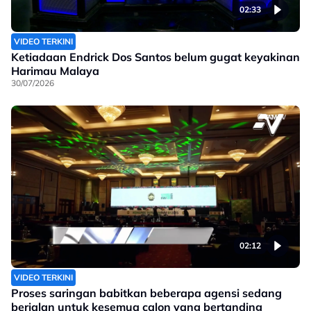
02:33
VIDEO TERKINI
Ketiadaan Endrick Dos Santos belum gugat keyakinan
Harimau Malaya
30/07/2026
02:12
VIDEO TERKINI
Proses saringan babitkan beberapa agensi sedang
berjalan untuk kesemua calon yang bertanding