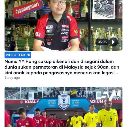
05:05
VIDEO TERKINI
Nama YY Pang cukup dikenali dan disegani dalam
dunia sukan permotoran di Malaysia sejak 90an, dan
kini anak kepada pengasasnya meneruskan legasi
yang telah ditinggalkan
1 day ago