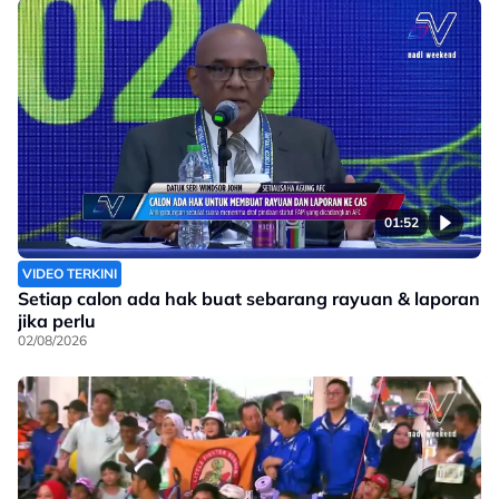
01:52
VIDEO TERKINI
Setiap calon ada hak buat sebarang rayuan & laporan
jika perlu
02/08/2026