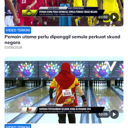
02:50
VIDEO TERKINI
Pemain utama perlu dipanggil semula perkuat skuad
negara
03/08/2026
02:09
VIDEO TERKINI