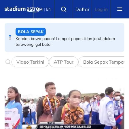
Skip to main content
BOLA SEPAK
Select language
Daftar
Log in
BM
|
EN
Keraian bawa padah! Lompat papan iklan jatuh dalam
terowong, gol batal
BADMINTON
Final Masters Korea: Eksperimen berjaya! Beregu
'scratch pair' negara juara!
BOLA SEPAK
Video Terkini
ATP Tour
Bola Sepak Tempata
Piala Hyundai ASEAN: Sejarah tercipta! Indonesia 30
tahun tanpa gelaran AFF!