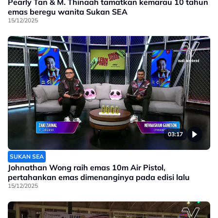
Pearly Tan & M. Thinaah tamatkan kemarau 10 tahun
emas beregu wanita Sukan SEA
15/12/2025
03:17
SUKAN SEA
Johnathan Wong raih emas 10m Air Pistol,
pertahankan emas dimenanginya pada edisi lalu
15/12/2025