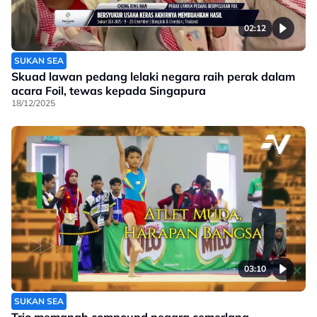
02:12
SUKAN SEA
Skuad lawan pedang lelaki negara raih perak dalam
acara Foil, tewas kepada Singapura
18/12/2025
03:10
SUKAN SEA