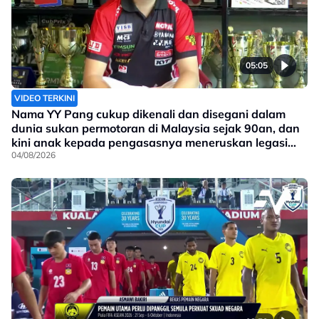
05:05
VIDEO TERKINI
Nama YY Pang cukup dikenali dan disegani dalam
dunia sukan permotoran di Malaysia sejak 90an, dan
kini anak kepada pengasasnya meneruskan legasi
yang telah ditinggalkan
04/08/2026