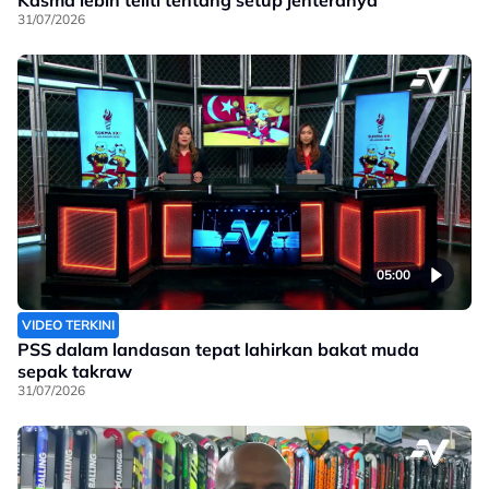
31/07/2026
05:00
VIDEO TERKINI
PSS dalam landasan tepat lahirkan bakat muda
sepak takraw
31/07/2026