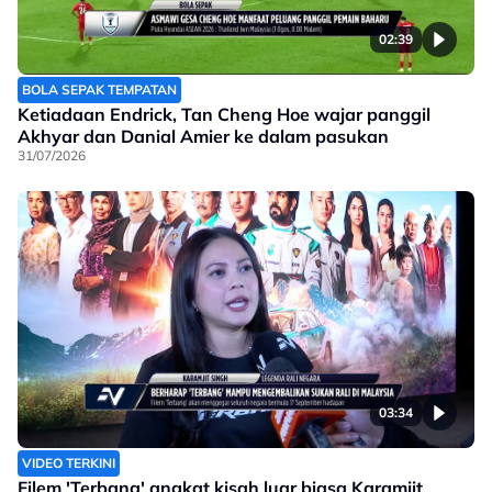
02:39
BOLA SEPAK TEMPATAN
Ketiadaan Endrick, Tan Cheng Hoe wajar panggil
Akhyar dan Danial Amier ke dalam pasukan
31/07/2026
03:34
VIDEO TERKINI
Filem 'Terbang' angkat kisah luar biasa Karamjit