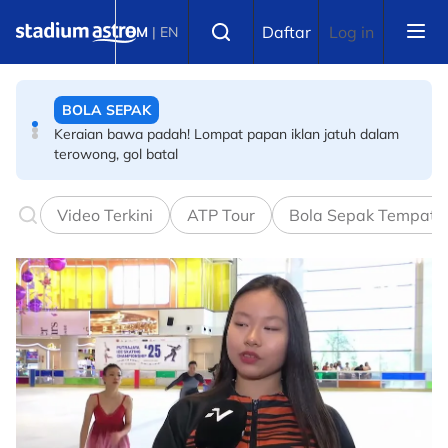
Skip to main content
BOLA SEPAK
Select language
Daftar
Log in
BM
|
EN
Keraian bawa padah! Lompat papan iklan jatuh dalam
terowong, gol batal
BADMINTON
Final Masters Korea: Eksperimen berjaya! Beregu
'scratch pair' negara juara!
Video Terkini
ATP Tour
Bola Sepak Tempata