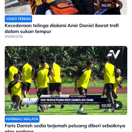
02:20
VIDEO TERKINI
Kecederaan telinga dialami Amir Daniel ibarat trofi
dalam sukan tempur
05/08/2026
02:33
HARIMAU MALAYA
Faris Danish sedia terjemah peluang diberi sebaiknya
atas padang