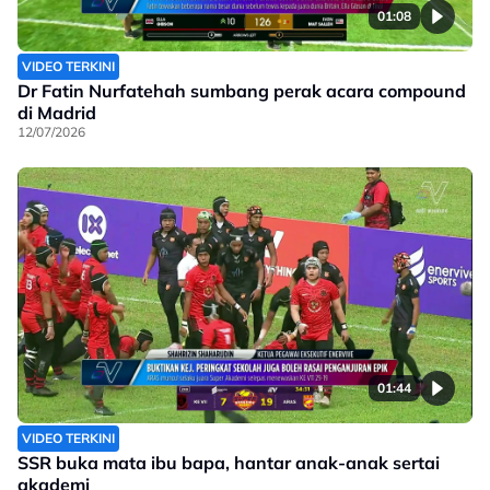
01:08
VIDEO TERKINI
Dr Fatin Nurfatehah sumbang perak acara compound
di Madrid
12/07/2026
01:44
VIDEO TERKINI
SSR buka mata ibu bapa, hantar anak-anak sertai
akademi