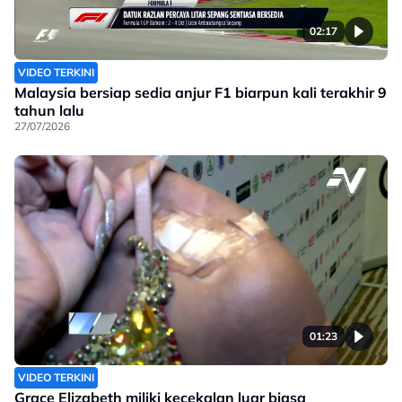
02:17
VIDEO TERKINI
Malaysia bersiap sedia anjur F1 biarpun kali terakhir 9
tahun lalu
27/07/2026
01:23
VIDEO TERKINI
Grace Elizabeth miliki kecekalan luar biasa