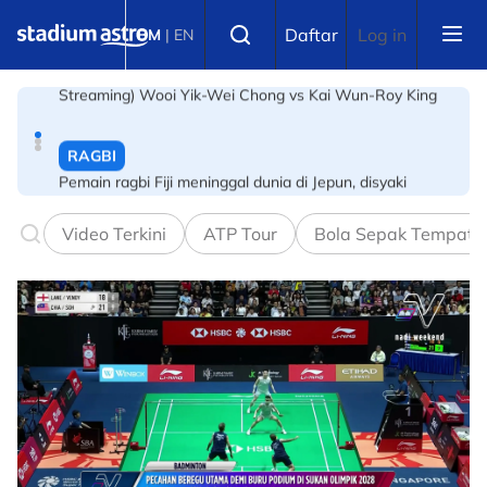
Skip to main content
RAGBI
Select language
Daftar
Log in
BM
|
EN
Pemain ragbi Fiji meninggal dunia di Jepun, disyaki
akibat strok haba
BOLA SEPAK
Messi kembali mengganas, ledak dua gol pertama
selepas Piala Dunia
Video Terkini
ATP Tour
Bola Sepak Tempata