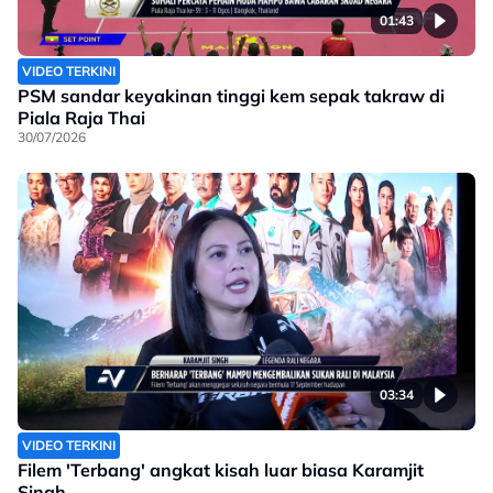
01:43
VIDEO TERKINI
PSM sandar keyakinan tinggi kem sepak takraw di
Piala Raja Thai
30/07/2026
03:34
VIDEO TERKINI
Filem 'Terbang' angkat kisah luar biasa Karamjit
Singh