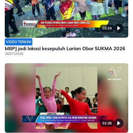
02:24
VIDEO TERKINI
MBPJ jadi lokasi kesepuluh Larian Obor SUKMA 2026
26/07/2026
01:38