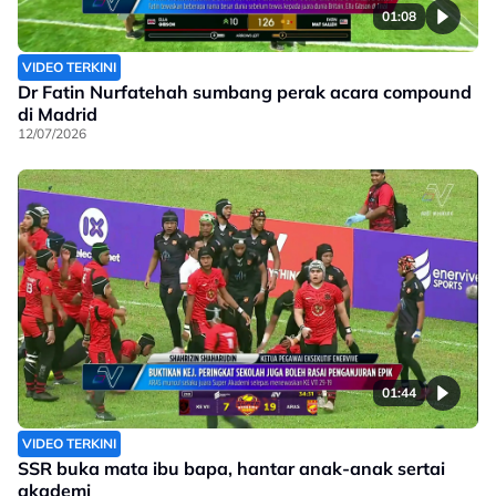
01:08
VIDEO TERKINI
Dr Fatin Nurfatehah sumbang perak acara compound
di Madrid
12/07/2026
01:44
VIDEO TERKINI
SSR buka mata ibu bapa, hantar anak-anak sertai
akademi