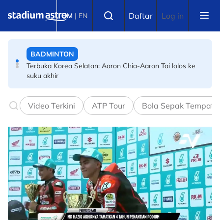
Skip to main content
BADMINTON
Select language
Daftar
Log in
BM
|
EN
Terbuka Korea Selatan: Aaron Chia-Aaron Tai lolos ke
suku akhir
BOLA JARING
Skuad bola jaring negara berlepas ke Hong Kong hadapi
Kejohanan Bola Jaring Asia 2026
Video Terkini
ATP Tour
Bola Sepak Tempata