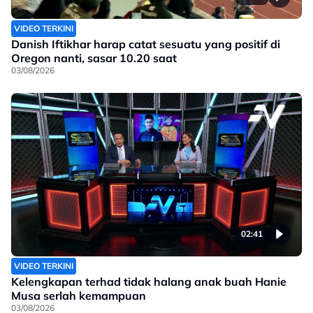
VIDEO TERKINI
Danish Iftikhar harap catat sesuatu yang positif di
Oregon nanti, sasar 10.20 saat
03/08/2026
02:41
VIDEO TERKINI
Kelengkapan terhad tidak halang anak buah Hanie
Musa serlah kemampuan
03/08/2026