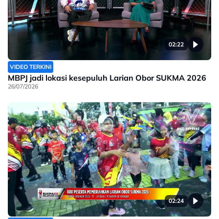
02:22
VIDEO TERKINI
MBPJ jadi lokasi kesepuluh Larian Obor SUKMA 2026
26/07/2026
02:24