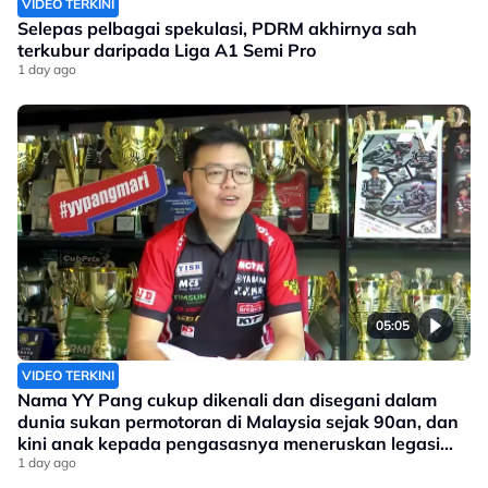
VIDEO TERKINI
Selepas pelbagai spekulasi, PDRM akhirnya sah
terkubur daripada Liga A1 Semi Pro
1 day ago
05:05
VIDEO TERKINI
Nama YY Pang cukup dikenali dan disegani dalam
dunia sukan permotoran di Malaysia sejak 90an, dan
kini anak kepada pengasasnya meneruskan legasi
yang telah ditinggalkan
1 day ago