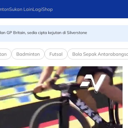
nton
Sukan Lain
Lagi
Shop
n GP Britain, sedia cipta kejutan di Silverstone
h akhir! Wan Kuzain arkitek kemenangan Harimau Malaya
tan
Badminton
Futsal
Bola Sepak Antarabangs