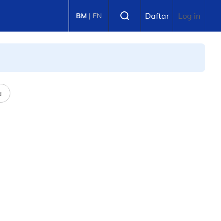
Select language
Daftar
Log in
BM
|
EN
a