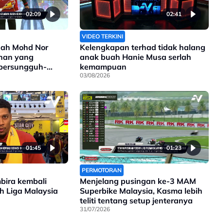
02:09
02:41
VIDEO TERKINI
ah Mohd Nor
Kelengkapan terhad tidak halang
ihan yang
anak buah Hanie Musa serlah
 bersungguh-
kemampuan
03/08/2026
01:45
01:23
PERMOTORAN
mbira kembali
Menjelang pusingan ke-3 MAM
ah Liga Malaysia
Superbike Malaysia, Kasma lebih
teliti tentang setup jenteranya
31/07/2026