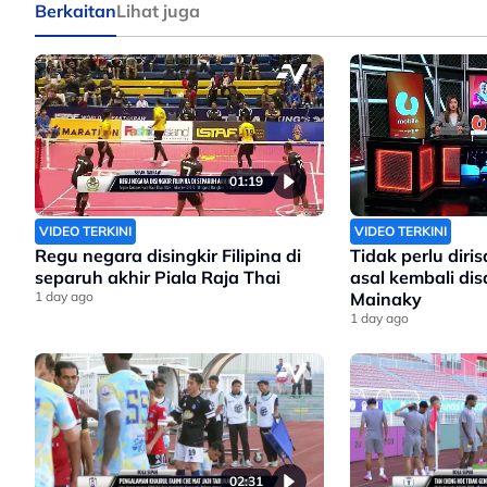
Berkaitan
Lihat juga
01:19
VIDEO TERKINI
VIDEO TERKINI
Regu negara disingkir Filipina di
Tidak perlu dir
separuh akhir Piala Raja Thai
asal kembali di
1 day ago
Mainaky
1 day ago
02:31