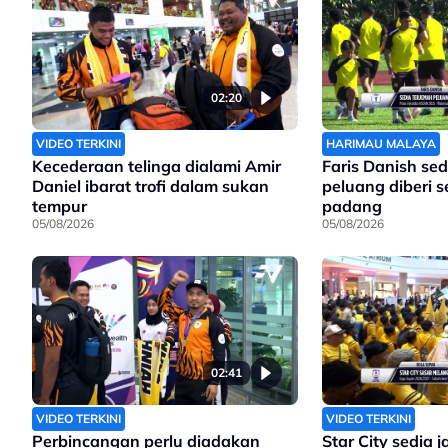
02:20
VIDEO TERKINI
HARIMAU MALAYA
Kecederaan telinga dialami Amir
Faris Danish sed
Daniel ibarat trofi dalam sukan
peluang diberi 
tempur
padang
05/08/2026
05/08/2026
02:41
VIDEO TERKINI
VIDEO TERKINI
Perbincangan perlu diadakan
Star City sedia 