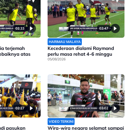
02:33
02:47
HARIMAU MALAYA
ia terjemah
Kecederaan dialami Raymond
sebaiknya atas
perlu masa rehat 4-6 minggu
05/08/2026
02:27
03:02
VIDEO TERKINI
jadi pasukan
Wira-wira negara selamat sampai