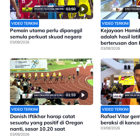
02:50
VIDEO TERKINI
VIDEO TERKINI
Pemain utama perlu dipanggil
Kejayaan Hamid
semula perkuat skuad negara
adalah hasil lat
03/08/2026
berterusan dan
sungguh
03/08/2026
01:59
VIDEO TERKINI
VIDEO TERKINI
Danish Iftikhar harap catat
Rafael Vitor ge
sesuatu yang positif di Oregon
beraksi di kanc
nanti, sasar 10.20 saat
03/08/2026
03/08/2026