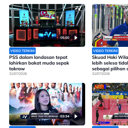
05:00
VIDEO TERKINI
VIDEO TERKINI
PSS dalam landasan tepat
Skuad Hoki Wil
lahirkan bakat muda sepak
lebih selesa tid
takraw
sebagai pilihan
31/07/2026
31/07/2026
03:34