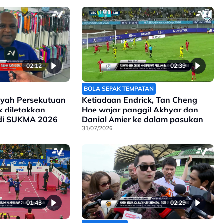
02:12
02:39
BOLA SEPAK TEMPATAN
ayah Persekutuan
Ketiadaan Endrick, Tan Cheng
ak diletakkan
Hoe wajar panggil Akhyar dan
 di SUKMA 2026
Danial Amier ke dalam pasukan
31/07/2026
01:43
02:29