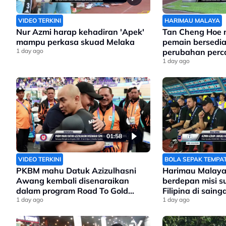
VIDEO TERKINI
HARIMAU MALAYA
Nur Azmi harap kehadiran 'Apek'
Tan Cheng Hoe
mampu perkasa skuad Melaka
pemain bersedi
1 day ago
perubahan perc
Filipina
1 day ago
01:58
VIDEO TERKINI
BOLA SEPAK TEMPA
PKBM mahu Datuk Azizulhasni
Harimau Malaya
Awang kembali disenaraikan
berdepan misi 
dalam program Road To Gold
Filipina di sain
Olimpik 2028
1 day ago
Asean
1 day ago