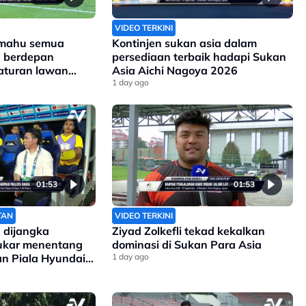
VIDEO TERKINI
 mahu semua
Kontinjen sukan asia dalam
a berdepan
persediaan terbaik hadapi Sukan
aturan lawan
Asia Aichi Nagoya 2026
1 day ago
01:53
01:53
TAN
VIDEO TERKINI
 dijangka
Ziyad Zolkefli tekad kekalkan
sukar menentang
dominasi di Sukan Para Asia
gan Piala Hyundai
1 day ago