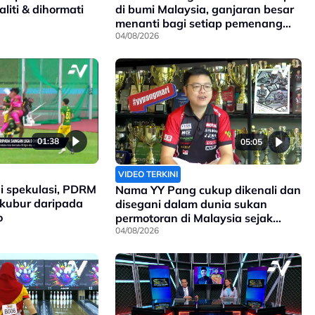
liti & dihormati
di bumi Malaysia, ganjaran besar
menanti bagi setiap pemenang
pingat di Sukan Komanwel 2026
04/08/2026
01:38
05:05
VIDEO TERKINI
i spekulasi, PDRM
Nama YY Pang cukup dikenali dan
rkubur daripada
disegani dalam dunia sukan
o
permotoran di Malaysia sejak
90an, dan kini anak kepada
04/08/2026
pengasasnya meneruskan legasi
yang telah ditinggalkan