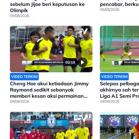
sebelum Jijoe beri keputusan ke
pencabar, berkua
Olimpik
05/08/2026
05/08/2026
02:18
VIDEO TERKINI
VIDEO TERKINI
Cheng Hoe akui ketiadaan Jimmy
Selepas pelbaga
Raymond sedikit sebanyak
akhirnya sah te
memberi kesan aksi permainan
Liga A1 Semi Pr
Harimau Malaya
04/08/2026
04/08/2026