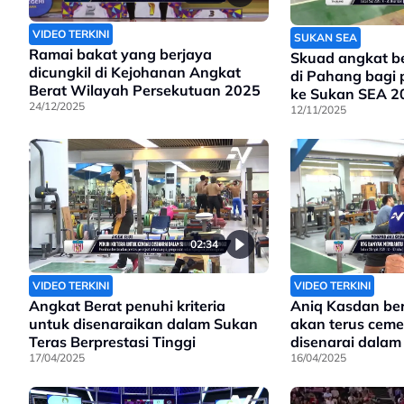
VIDEO TERKINI
SUKAN SEA
Ramai bakat yang berjaya
Skuad angkat b
dicungkil di Kejohanan Angkat
di Pahang bagi 
Berat Wilayah Persekutuan 2025
ke Sukan SEA 2
24/12/2025
12/11/2025
02:34
VIDEO TERKINI
VIDEO TERKINI
Angkat Berat penuhi kriteria
Aniq Kasdan ber
untuk disenaraikan dalam Sukan
akan terus ceme
Teras Berprestasi Tinggi
disenarai dalam
17/04/2025
16/04/2025