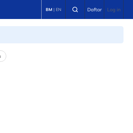
Select language
Daftar
Log in
BM
|
EN
a