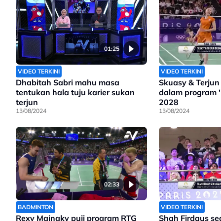
01:25
VIDEO TERKINI
VIDEO TERKINI
Dhabitah Sabri mahu masa
Skuasy & Terjun
tentukan hala tuju karier sukan
dalam program '
terjun
2028
13/08/2024
13/08/2024
02:33
BADMINTON
VIDEO TERKINI
Rexy Mainaky puji program RTG
Shah Firdaus sed