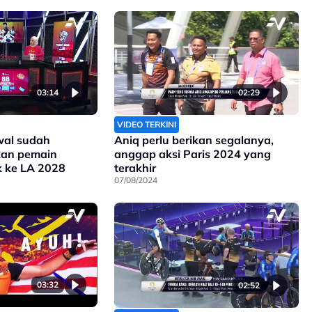
03:14
02:29
VIDEO TERKINI
al sudah
Aniq perlu berikan segalanya,
kan pemain
anggap aksi Paris 2024 yang
k ke LA 2028
terakhir
07/08/2024
03:32
02:52