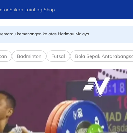
nton
Sukan Lain
Lagi
Shop
ri kemarau kemenangan ke atas Harimau Malaya
ia meninggal dunia akibat diserang
tan
Badminton
Futsal
Bola Sepak Antarabangs