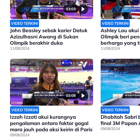
03:03
VIDEO TERKINI
VIDEO TERKINI
John Beasley sebak karier Datuk
Ashley Lau akui
Azizulhasni Awang di Sukan
Olimpik beri pe
Olimpik berakhir duka
berharga yang 
11/08/2024
boleh diganti
11/08/2024
02:08
VIDEO TERKINI
VIDEO TERKINI
Izzah Izzati akui kurangnya
Dhabitah Sabri b
pengalaman antara faktor gagal
final 3M Papan 
mara jauh pada aksi keirin di Paris
09/08/2024
09/08/2024