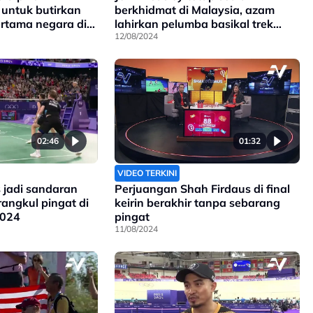
untuk butirkan
berkhidmat di Malaysia, azam
rtama negara di
lahirkan pelumba basikal trek
sehebat Datuk Azizulhasni
12/08/2024
02:46
01:32
VIDEO TERKINI
 jadi sandaran
Perjuangan Shah Firdaus di final
rangkul pingat di
keirin berakhir tanpa sebarang
2024
pingat
11/08/2024