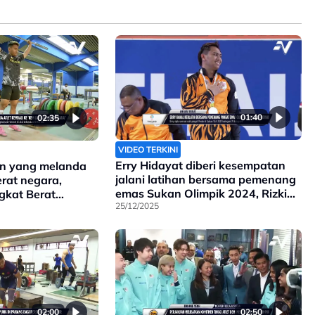
01:40
02:35
VIDEO TERKINI
Erry Hidayat diberi kesempatan
lin yang melanda
jalani latihan bersama pemenang
rat negara,
emas Sukan Olimpik 2024, Rizki
gkat Berat
Juniansyah
25/12/2025
an untuk hantar
 di Rompin hujung
02:00
02:50