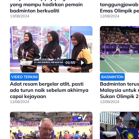
yang mampu hadirkan pemain
tanggungjawab 
badminton berkualiti
Emas Olimpik pe
13/08/2024
LA 2028
12/08/2024
01:55
VIDEO TERKINI
BADMINTON
Adat resam bergelar atlit, pasti
Badminton terus
ada turun naik sebelum akhirnya
Malaysia untuk 
capai kejayaan
Sukan Olimpik 
12/08/2024
12/08/2024