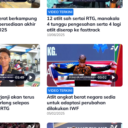
VIDEO TERKINI
erat berkampung
12 atlit sah sertai RTG, manakala
persediaan akhir
4 tunggu pengesahan serta 4 lagi
025
atlit diserap ke fasttrack
10/06/2025
01:49
03:02
VIDEO TERKINI
janji akan terus
Atlit angkat berat negara sedia
rlang selepas
untuk adaptasi perubahan
 RTG
dilakukan IWF
05/02/2025