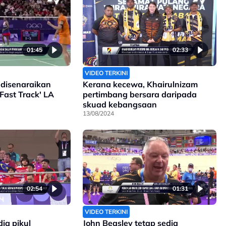
01:45
02:33
VIDEO TERKINI
 disenaraikan
Kerana kecewa, Khairulnizam
Fast Track' LA
pertimbang bersara daripada
skuad kebangsaan
13/08/2024
02:54
01:31
VIDEO TERKINI
ia pikul
John Beasley tetap sedia