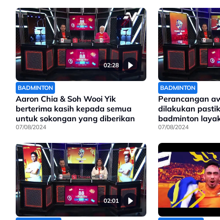
02:28
BADMINTON
BADMINTON
Aaron Chia & Soh Wooi Yik
Perancangan aw
berterima kasih kepada semua
dilakukan pasti
untuk sokongan yang diberikan
badminton laya
07/08/2024
07/08/2024
02:01