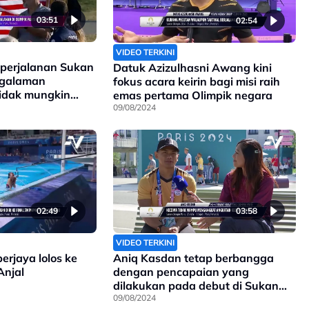
03:51
02:54
VIDEO TERKINI
 perjalanan Sukan
Datuk Azizulhasni Awang kini
ngalaman
fokus acara keirin bagi misi raih
tidak mungkin
emas pertama Olimpik negara
09/08/2024
02:49
03:58
VIDEO TERKINI
erjaya lolos ke
Aniq Kasdan tetap berbangga
Anjal
dengan pencapaian yang
dilakukan pada debut di Sukan
Olimpik
09/08/2024