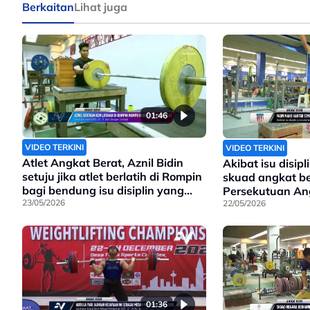
Berkaitan
Lihat juga
01:46
VIDEO TERKINI
VIDEO TERKINI
Atlet Angkat Berat, Aznil Bidin
Akibat isu disip
setuju jika atlet berlatih di Rompin
skuad angkat be
bagi bendung isu disiplin yang
Persekutuan An
melanda dalam pasukan
23/05/2026
Malaysia putusk
22/05/2026
mereka berlatih
minggu ini.
01:36