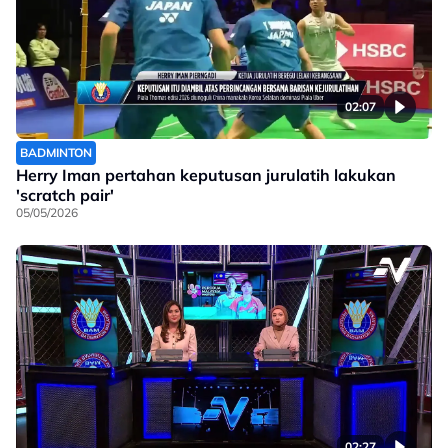
02:07
BADMINTON
Herry Iman pertahan keputusan jurulatih lakukan
'scratch pair'
05/05/2026
02:27