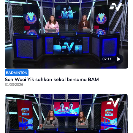
02:11
BADMINTON
Soh Wooi Yik sahkan kekal bersama BAM
31/03/2026