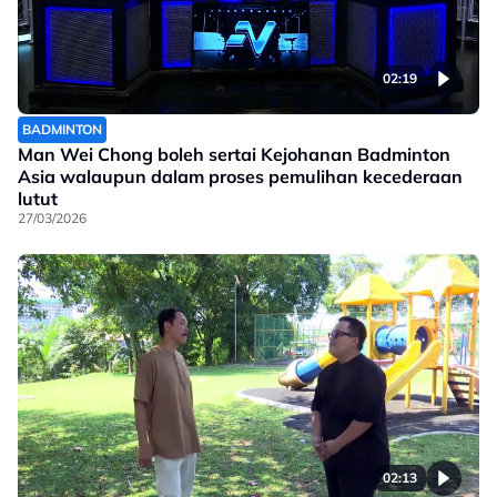
02:19
BADMINTON
Man Wei Chong boleh sertai Kejohanan Badminton
Asia walaupun dalam proses pemulihan kecederaan
lutut
27/03/2026
02:13