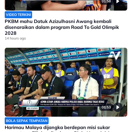
01:58
VIDEO TERKINI
PKBM mahu Datuk Azizulhasni Awang kembali
disenaraikan dalam program Road To Gold Olimpik
2028
14 hours ago
01:53
BOLA SEPAK TEMPATAN
Harimau Malaya dijangka berdepan misi sukar