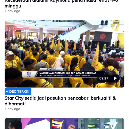
Kecederaan dialami Raymond perlu masa rehat 4-6
minggu
1 day ago
02:27
VIDEO TERKINI
Star City sedia jadi pasukan pencabar, berkualiti &
dihormati
1 day ago