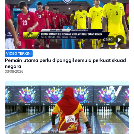
02:50
VIDEO TERKINI
Pemain utama perlu dipanggil semula perkuat skuad
negara
03/08/2026