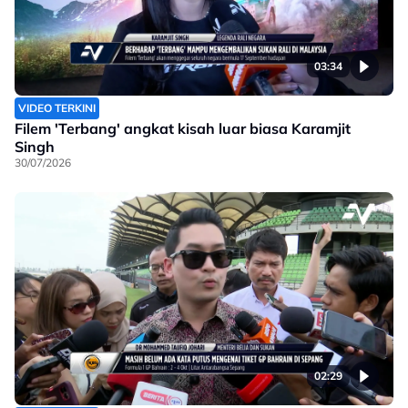
03:34
VIDEO TERKINI
Filem 'Terbang' angkat kisah luar biasa Karamjit
Singh
30/07/2026
02:29