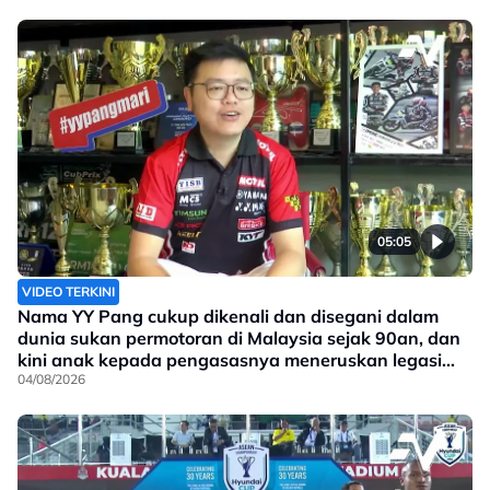
05:05
VIDEO TERKINI
Nama YY Pang cukup dikenali dan disegani dalam
dunia sukan permotoran di Malaysia sejak 90an, dan
kini anak kepada pengasasnya meneruskan legasi
yang telah ditinggalkan
04/08/2026