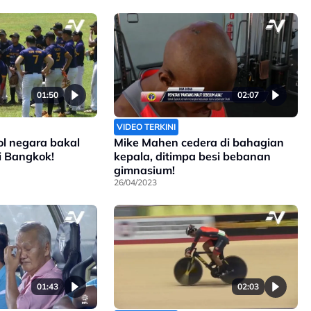
01:50
02:07
VIDEO TERKINI
l negara bakal
Mike Mahen cedera di bahagian
i Bangkok!
kepala, ditimpa besi bebanan
gimnasium!
26/04/2023
01:43
02:03