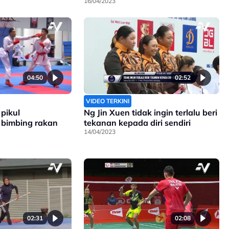
16/04/2023
04:50
02:52
VIDEO TERKINI
pikul
Ng Jin Xuen tidak ingin terlalu beri
bimbing rakan
tekanan kepada diri sendiri
14/04/2023
02:31
02:08