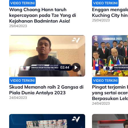
VIDEO TERKINI
VIDEO TERKINI
Wong Choong Hann taruh
Enggan mengalah
kepercayaan pada Tze Yong di
Kuching City hi
Kejohanan Badminton Asia!
25/04/2023
25/04/2023
02:44
VIDEO TERKINI
VIDEO TERKINI
Skuad Memanah raih 2 Gangsa di
Pingat terjamin
Piala Dunia Antalya 2023
yang sertai aca
24/04/2023
Berpasukan Lel
Takraw
24/04/2023