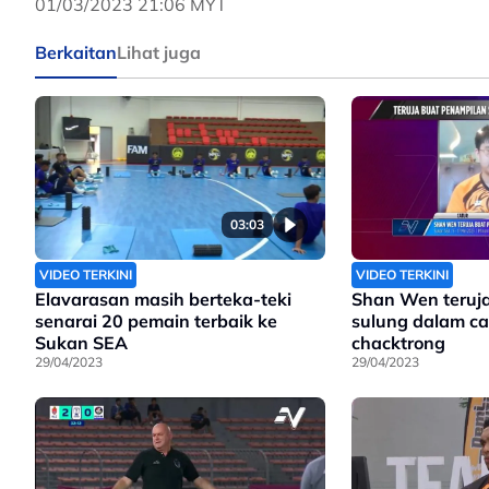
01/03/2023 21:06 MYT
Berkaitan
Lihat juga
03:03
VIDEO TERKINI
VIDEO TERKINI
Elavarasan masih berteka-teki
Shan Wen teruj
senarai 20 pemain terbaik ke
sulung dalam ca
Sukan SEA
chacktrong
29/04/2023
29/04/2023