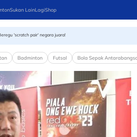
nton
Sukan Lain
Lagi
Shop
eregu 'scratch pair' negara juara!
u dua slot terakhir ke peringkat suku akhir
tan
Badminton
Futsal
Bola Sepak Antarabangs