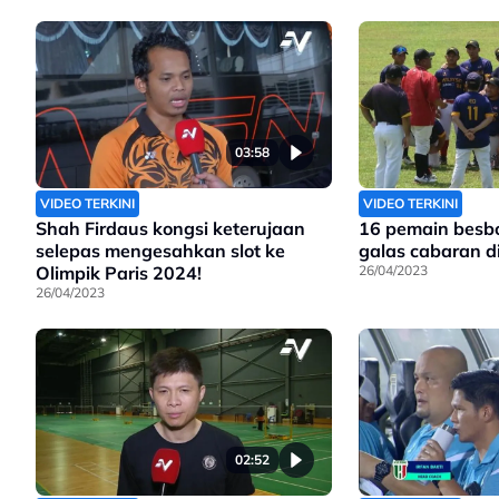
03:58
VIDEO TERKINI
VIDEO TERKINI
Shah Firdaus kongsi keterujaan
16 pemain besbo
selepas mengesahkan slot ke
galas cabaran d
Olimpik Paris 2024!
26/04/2023
26/04/2023
02:52