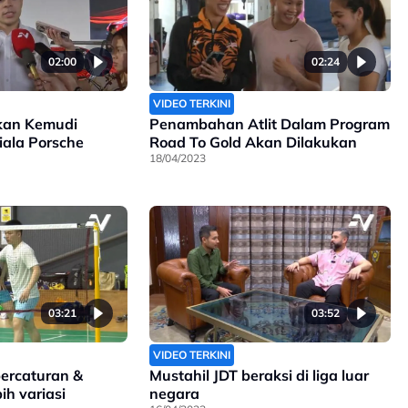
02:00
02:24
VIDEO TERKINI
kan Kemudi
Penambahan Atlit Dalam Program
iala Porsche
Road To Gold Akan Dilakukan
18/04/2023
03:21
03:52
VIDEO TERKINI
percaturan &
Mustahil JDT beraksi di liga luar
ih variasi
negara