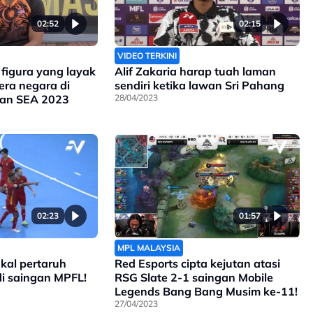
02:52
02:15
VIDEO TERKINI
figura yang layak
Alif Zakaria harap tuah laman
ra negara di
sendiri ketika lawan Sri Pahang
an SEA 2023
28/04/2023
02:23
01:57
MPL MALAYSIA
kal pertaruh
Red Esports cipta kejutan atasi
di saingan MPFL!
RSG Slate 2-1 saingan Mobile
Legends Bang Bang Musim ke-11!
27/04/2023