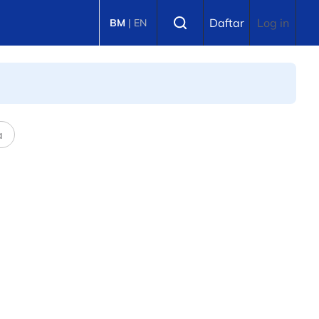
Select language
Daftar
Log in
BM
|
EN
a