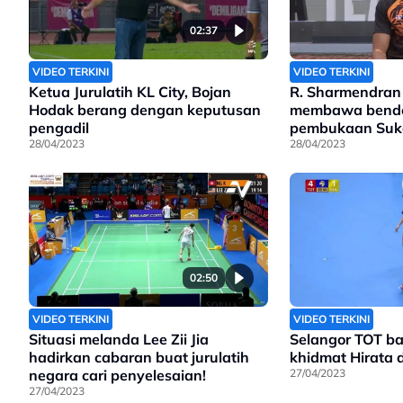
02:37
VIDEO TERKINI
VIDEO TERKINI
Ketua Jurulatih KL City, Bojan
R. Sharmendran 
Hodak berang dengan keputusan
membawa bende
pengadil
pembukaan Suk
28/04/2023
28/04/2023
02:50
VIDEO TERKINI
VIDEO TERKINI
Situasi melanda Lee Zii Jia
Selangor TOT ba
hadirkan cabaran buat jurulatih
khidmat Hirata 
negara cari penyelesaian!
27/04/2023
27/04/2023