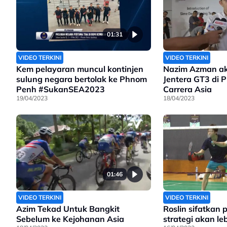
01:31
VIDEO TERKINI
VIDEO TERKINI
Kem pelayaran muncul kontinjen
Nazim Azman a
sulung negara bertolak ke Phnom
Jentera GT3 di P
Penh #SukanSEA2023
Carrera Asia
19/04/2023
18/04/2023
01:46
VIDEO TERKINI
VIDEO TERKINI
Azim Tekad Untuk Bangkit
Roslin sifatkan 
Sebelum ke Kejohanan Asia
strategi akan leb