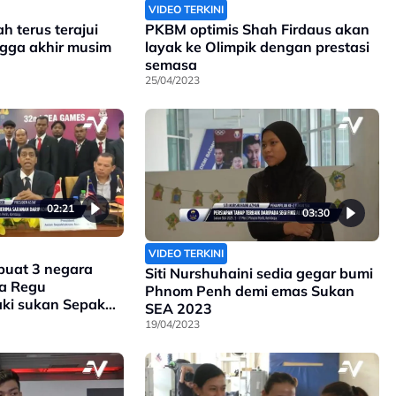
VIDEO TERKINI
 terus terajui
PKBM optimis Shah Firdaus akan
ngga akhir musim
layak ke Olimpik dengan prestasi
semasa
25/04/2023
02:21
03:30
VIDEO TERKINI
 buat 3 negara
Siti Nurshuhaini sedia gegar bumi
ra Regu
Phnom Penh demi emas Sukan
aki sukan Sepak
SEA 2023
19/04/2023