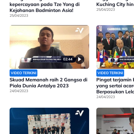
kepercayaan pada Tze Yong di
Kuching City hi
Kejohanan Badminton Asia!
25/04/2023
25/04/2023
02:44
VIDEO TERKINI
VIDEO TERKINI
Skuad Memanah raih 2 Gangsa di
Pingat terjamin
Piala Dunia Antalya 2023
yang sertai aca
24/04/2023
Berpasukan Lel
Takraw
24/04/2023