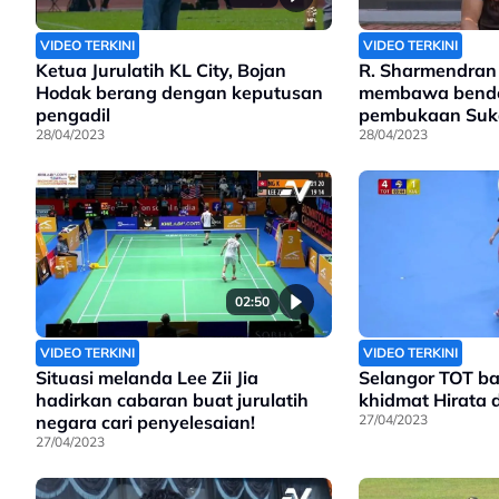
VIDEO TERKINI
VIDEO TERKINI
Ketua Jurulatih KL City, Bojan
R. Sharmendran 
Hodak berang dengan keputusan
membawa bende
pengadil
pembukaan Suk
28/04/2023
28/04/2023
02:50
VIDEO TERKINI
VIDEO TERKINI
Situasi melanda Lee Zii Jia
Selangor TOT ba
hadirkan cabaran buat jurulatih
khidmat Hirata 
negara cari penyelesaian!
27/04/2023
27/04/2023