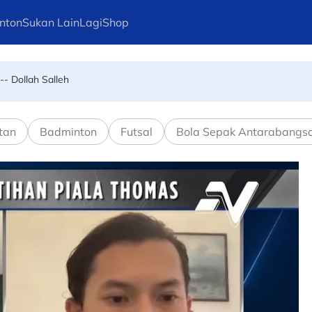
nton
Sukan Lain
Lagi
Shop
-- Dollah Salleh
tan
Badminton
Futsal
Bola Sepak Antarabangs