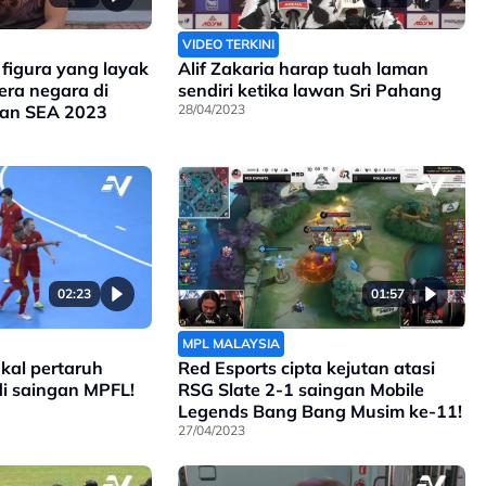
VIDEO TERKINI
figura yang layak
Alif Zakaria harap tuah laman
ra negara di
sendiri ketika lawan Sri Pahang
an SEA 2023
28/04/2023
02:23
01:57
MPL MALAYSIA
kal pertaruh
Red Esports cipta kejutan atasi
di saingan MPFL!
RSG Slate 2-1 saingan Mobile
Legends Bang Bang Musim ke-11!
27/04/2023