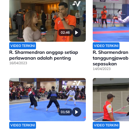
02:46
VIDEO TERKINI
VIDEO TERKINI
R. Sharmendran anggap setiap
R. Sharmendran 
perlawanan adalah penting
tanggungjawab 
16/04/2023
sepasukan
14/04/2023
01:58
VIDEO TERKINI
VIDEO TERKINI