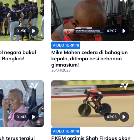
01:50
02:07
VIDEO TERKINI
l negara bakal
Mike Mahen cedera di bahagian
i Bangkok!
kepala, ditimpa besi bebanan
gimnasium!
26/04/2023
01:43
02:03
VIDEO TERKINI
 terus terajui
PKBM optimis Shah Firdaus akan