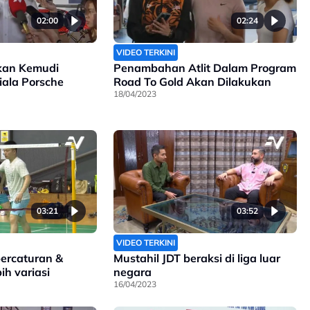
02:00
02:24
VIDEO TERKINI
kan Kemudi
Penambahan Atlit Dalam Program
iala Porsche
Road To Gold Akan Dilakukan
18/04/2023
03:21
03:52
VIDEO TERKINI
percaturan &
Mustahil JDT beraksi di liga luar
ih variasi
negara
16/04/2023