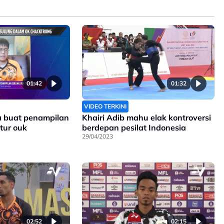
01:42
01:32
VIDEO TERKINI
a buat penampilan
Khairi Adib mahu elak kontroversi
tur ouk
berdepan pesilat Indonesia
29/04/2023
02:52
02:15