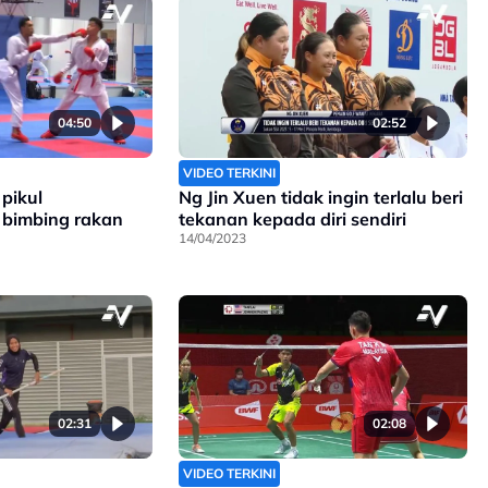
04:50
02:52
VIDEO TERKINI
pikul
Ng Jin Xuen tidak ingin terlalu beri
bimbing rakan
tekanan kepada diri sendiri
14/04/2023
02:31
02:08
VIDEO TERKINI