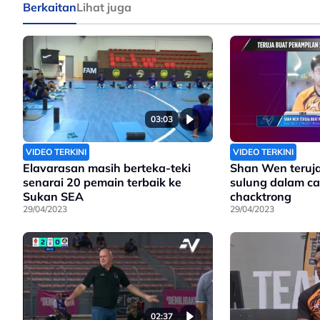
Berkaitan
Lihat juga
03:03
VIDEO TERKINI
VIDEO TERKINI
Elavarasan masih berteka-teki
Shan Wen teruj
senarai 20 pemain terbaik ke
sulung dalam ca
Sukan SEA
chacktrong
29/04/2023
29/04/2023
02:37