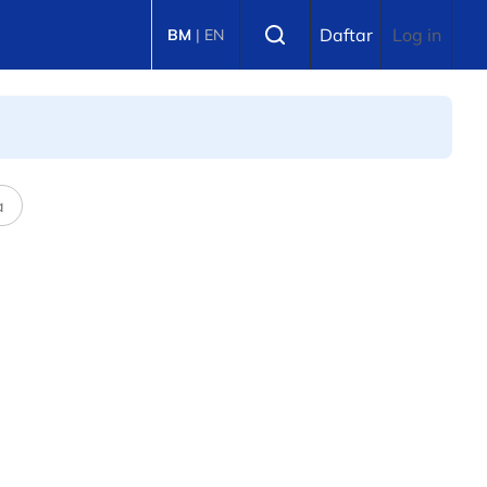
Select language
Daftar
Log in
BM
|
EN
a