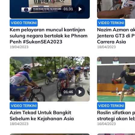
01:31
VIDEO TERKINI
VIDEO TERKINI
Kem pelayaran muncul kontinjen
Nazim Azman a
sulung negara bertolak ke Phnom
Jentera GT3 di P
Penh #SukanSEA2023
Carrera Asia
19/04/2023
18/04/2023
01:46
VIDEO TERKINI
VIDEO TERKINI
Azim Tekad Untuk Bangkit
Roslin sifatkan 
Sebelum ke Kejohanan Asia
strategi akan leb
18/04/2023
16/04/2023