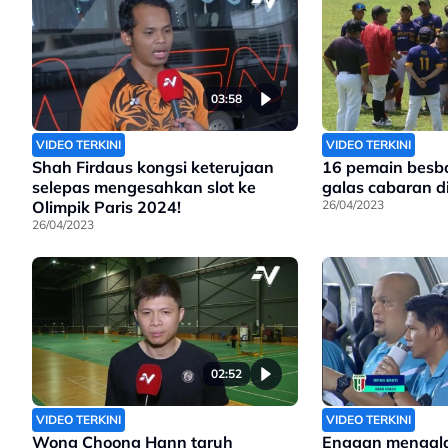
03:58
VIDEO TERKINI
VIDEO TERKINI
Shah Firdaus kongsi keterujaan
16 pemain besbo
selepas mengesahkan slot ke
galas cabaran d
Olimpik Paris 2024!
26/04/2023
26/04/2023
02:52
VIDEO TERKINI
VIDEO TERKINI
Wong Choong Hann taruh
Enggan mengalah