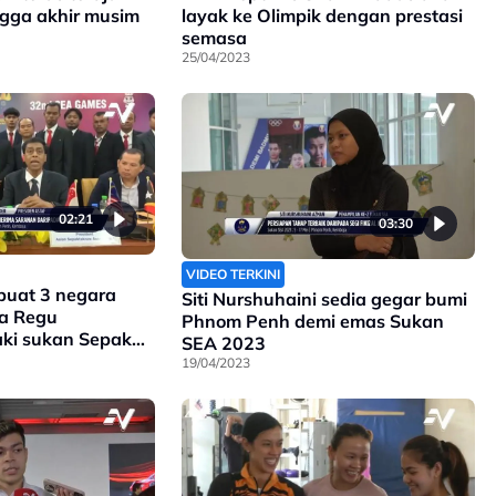
ngga akhir musim
layak ke Olimpik dengan prestasi
semasa
25/04/2023
02:21
03:30
VIDEO TERKINI
 buat 3 negara
Siti Nurshuhaini sedia gegar bumi
ra Regu
Phnom Penh demi emas Sukan
aki sukan Sepak
SEA 2023
19/04/2023