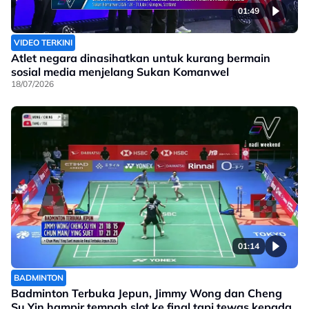
01:49
VIDEO TERKINI
Atlet negara dinasihatkan untuk kurang bermain
sosial media menjelang Sukan Komanwel
18/07/2026
01:14
BADMINTON
Badminton Terbuka Jepun, Jimmy Wong dan Cheng
Su Yin hampir tempah slot ke final tapi tewas kepada