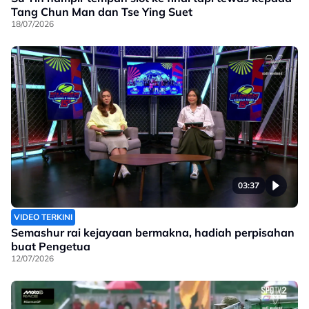
Tang Chun Man dan Tse Ying Suet
18/07/2026
03:37
VIDEO TERKINI
Semashur rai kejayaan bermakna, hadiah perpisahan
buat Pengetua
12/07/2026