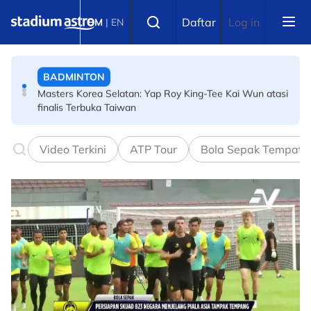
Skip to main content
BADMINTON
Select language
Daftar
Log in
BM
|
EN
Masters Korea Selatan: Yap Roy King-Tee Kai Wun atasi
finalis Terbuka Taiwan
OLAHRAGA
9.94 saat! Tate Taylor muncul pelari pecut terpantas
remaja dunia
Video Terkini
ATP Tour
Bola Sepak Tempata