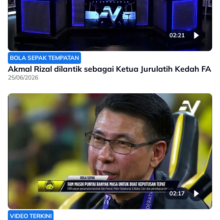
02:21
BOLA SEPAK TEMPATAN
Akmal Rizal dilantik sebagai Ketua Jurulatih Kedah FA
25/06/2026
02:17
VIDEO TERKINI