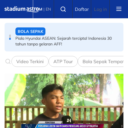
Skip to main content
BADMINTON
Select language
Daftar
Log in
BM
|
EN
Final Masters Korea: Eksperimen berjaya! Beregu
'scratch pair' negara juara!
BOLA SEPAK
Piala Hyundai ASEAN: Sejarah tercipta! Indonesia 30
tahun tanpa gelaran AFF!
Video Terkini
ATP Tour
Bola Sepak Tempata