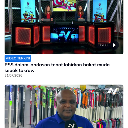
05:00
VIDEO TERKINI
PSS dalam landasan tepat lahirkan bakat muda
sepak takraw
31/07/2026