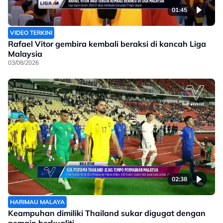
01:45
VIDEO TERKINI
Rafael Vitor gembira kembali beraksi di kancah Liga
Malaysia
03/08/2026
02:38
HARIMAU MALAYA
Keampuhan dimiliki Thailand sukar digugat dengan
pemain berkualiti