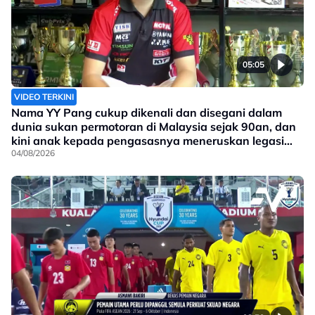
05:05
VIDEO TERKINI
Nama YY Pang cukup dikenali dan disegani dalam
dunia sukan permotoran di Malaysia sejak 90an, dan
kini anak kepada pengasasnya meneruskan legasi
yang telah ditinggalkan
04/08/2026