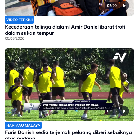
02:20
VIDEO TERKINI
Kecederaan telinga dialami Amir Daniel ibarat trofi
dalam sukan tempur
05/08/2026
02:33
HARIMAU MALAYA
Faris Danish sedia terjemah peluang diberi sebaiknya
atas padang