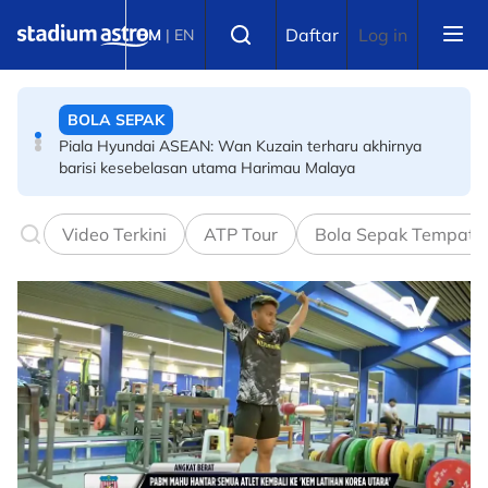
Skip to main content
BOLA SEPAK
Select language
Daftar
Log in
BM
|
EN
Piala Hyundai ASEAN: Wan Kuzain terharu akhirnya
barisi kesebelasan utama Harimau Malaya
BERBASIKAL
Kemalangan kecil ragut peluang podium, Izzat akur
tempat keenam
Video Terkini
ATP Tour
Bola Sepak Tempata