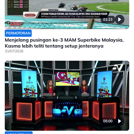
01:23
PERMOTORAN
Menjelang pusingan ke-3 MAM Superbike Malaysia,
Kasma lebih teliti tentang setup jenteranya
31/07/2026
05:00