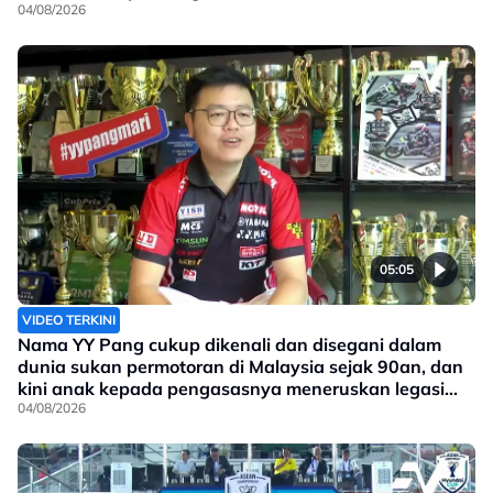
04/08/2026
05:05
VIDEO TERKINI
Nama YY Pang cukup dikenali dan disegani dalam
dunia sukan permotoran di Malaysia sejak 90an, dan
kini anak kepada pengasasnya meneruskan legasi
yang telah ditinggalkan
04/08/2026