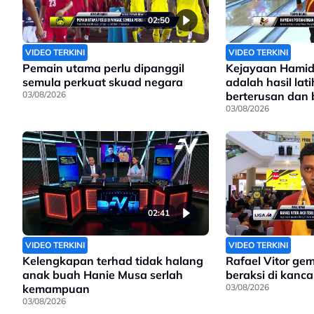
02:50
VIDEO TERKINI
VIDEO TERKINI
Pemain utama perlu dipanggil
Kejayaan Hamid
semula perkuat skuad negara
adalah hasil lat
03/08/2026
berterusan dan
sungguh
03/08/2026
02:41
VIDEO TERKINI
VIDEO TERKINI
Kelengkapan terhad tidak halang
Rafael Vitor ge
anak buah Hanie Musa serlah
beraksi di kanc
kemampuan
03/08/2026
03/08/2026