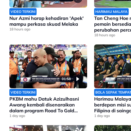
VIDEO TERKINI
HARIMAU MALAYA
Nur Azmi harap kehadiran 'Apek'
Tan Cheng Hoe
mampu perkasa skuad Melaka
pemain bersedi
18 hours ago
perubahan perc
Filipina
18 hours ago
01:58
VIDEO TERKINI
BOLA SEPAK TEMPA
PKBM mahu Datuk Azizulhasni
Harimau Malaya
Awang kembali disenaraikan
berdepan misi 
dalam program Road To Gold
Filipina di sain
Olimpik 2028
1 day ago
Asean
1 day ago