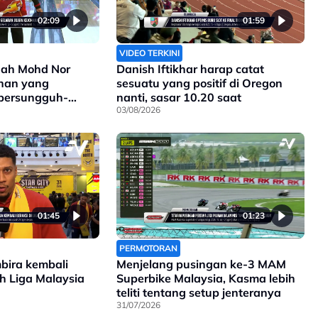
02:09
01:59
VIDEO TERKINI
ah Mohd Nor
Danish Iftikhar harap catat
ihan yang
sesuatu yang positif di Oregon
 bersungguh-
nanti, sasar 10.20 saat
03/08/2026
01:45
01:23
PERMOTORAN
mbira kembali
Menjelang pusingan ke-3 MAM
ah Liga Malaysia
Superbike Malaysia, Kasma lebih
teliti tentang setup jenteranya
31/07/2026