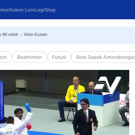
nton
Sukan Lain
Lagi
Shop
u 90 minit -- Wan Kuzain
 melangkah ke final
tan
Badminton
Futsal
Bola Sepak Antarabangs