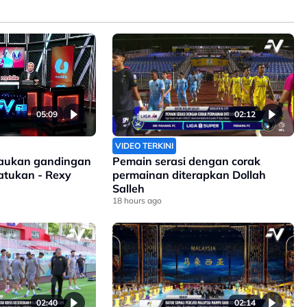
05:09
02:12
VIDEO TERKINI
isaukan gandingan
Pemain serasi dengan corak
satukan - Rexy
permainan diterapkan Dollah
Salleh
18 hours ago
02:40
02:14