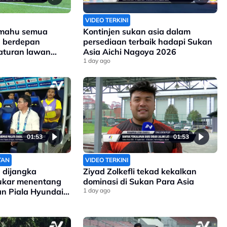
VIDEO TERKINI
 mahu semua
Kontinjen sukan asia dalam
a berdepan
persediaan terbaik hadapi Sukan
aturan lawan
Asia Aichi Nagoya 2026
1 day ago
01:53
01:53
TAN
VIDEO TERKINI
 dijangka
Ziyad Zolkefli tekad kekalkan
sukar menentang
dominasi di Sukan Para Asia
gan Piala Hyundai
1 day ago