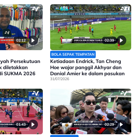
02:12
02:39
BOLA SEPAK TEMPATAN
ayah Persekutuan
Ketiadaan Endrick, Tan Cheng
ak diletakkan
Hoe wajar panggil Akhyar dan
 di SUKMA 2026
Danial Amier ke dalam pasukan
31/07/2026
01:43
02:29