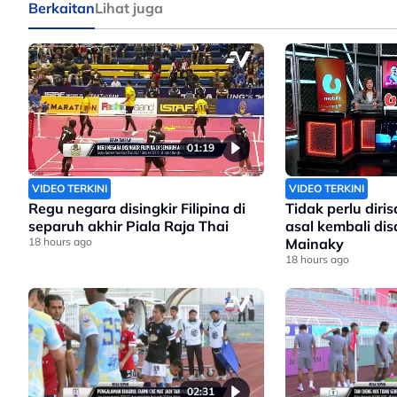
Berkaitan
Lihat juga
01:19
VIDEO TERKINI
VIDEO TERKINI
Regu negara disingkir Filipina di
Tidak perlu dir
separuh akhir Piala Raja Thai
asal kembali di
18 hours ago
Mainaky
18 hours ago
02:31