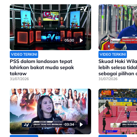
05:00
VIDEO TERKINI
VIDEO TERKINI
PSS dalam landasan tepat
Skuad Hoki Wil
lahirkan bakat muda sepak
lebih selesa tid
takraw
sebagai pilihan
31/07/2026
31/07/2026
03:34