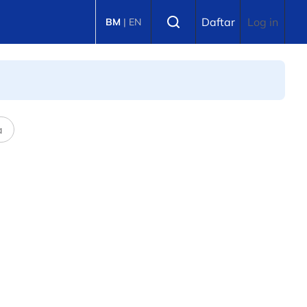
Select language
Daftar
Log in
BM
|
EN
a