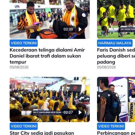
02:20
VIDEO TERKINI
HARIMAU MALAYA
Kecederaan telinga dialami Amir
Faris Danish sed
Daniel ibarat trofi dalam sukan
peluang diberi 
tempur
padang
05/08/2026
05/08/2026
02:27
VIDEO TERKINI
VIDEO TERKINI
Star City sedia jadi pasukan
Perbincangan p