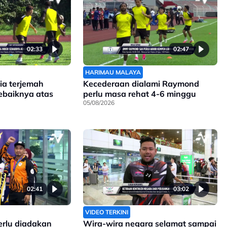
02:33
02:47
HARIMAU MALAYA
ia terjemah
Kecederaan dialami Raymond
sebaiknya atas
perlu masa rehat 4-6 minggu
05/08/2026
02:41
03:02
VIDEO TERKINI
erlu diadakan
Wira-wira negara selamat sampai