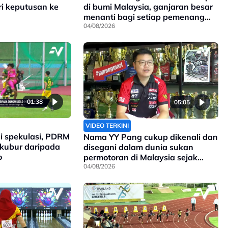
ri keputusan ke
di bumi Malaysia, ganjaran besar
menanti bagi setiap pemenang
pingat di Sukan Komanwel 2026
04/08/2026
01:38
05:05
VIDEO TERKINI
i spekulasi, PDRM
Nama YY Pang cukup dikenali dan
rkubur daripada
disegani dalam dunia sukan
o
permotoran di Malaysia sejak
90an, dan kini anak kepada
04/08/2026
pengasasnya meneruskan legasi
yang telah ditinggalkan