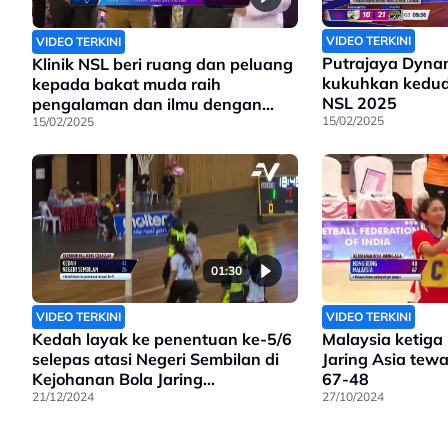
VIDEO TERKINI
VIDEO TERKINI
Putrajaya Dynam
Klinik NSL beri ruang dan peluang
kukuhkan kedu
kepada bakat muda raih
NSL 2025
pengalaman dan ilmu dengan
15/02/2025
pemain profesional
15/02/2025
01:30
VIDEO TERKINI
VIDEO TERKINI
Kedah layak ke penentuan ke-5/6
Malaysia ketiga
selepas atasi Negeri Sembilan di
Jaring Asia te
Kejohanan Bola Jaring
67-48
Kebangsaan
21/12/2024
27/10/2024