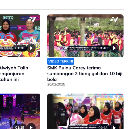
01:38
01:40
VIDEO TERKINI
Alwiyah Talib
SMK Pulau Carey terima
penganjuran
sumbangan 2 tiang gol dan 10 biji
tahun ini
bola
20/02/2025
01:19
02:28