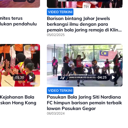
VIDEO TERKINI
ites terus
Barisan bintang Johor Jewels
dukan pendahulu
berkongsi ilmu dengan para
pemain bola jaring remaja di Klinik
NSL Ke-2 di Johor Bahru
05/02/2025
01:20
04:25
VIDEO TERKINI
 Kejohanan Bola
Pasukan Bola Jaring Siti Nordiana
waskan Hong Kong
FC himpun barisan pemain terbaik
lawan Pasukan Gegar
06/03/2024