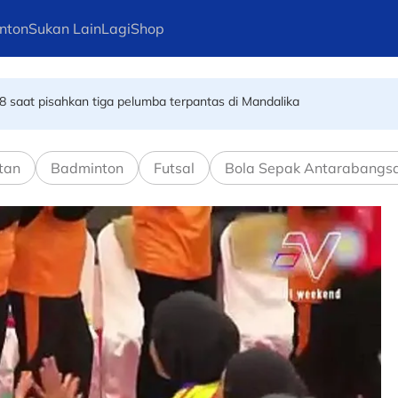
nton
Sukan Lain
Lagi
Shop
 pembangunan akar umbi
8 saat pisahkan tiga pelumba terpantas di Mandalika
tan
Badminton
Futsal
Bola Sepak Antarabangs