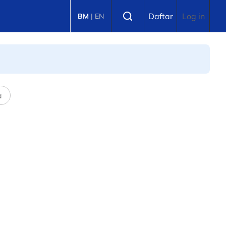
Select language
Daftar
Log in
BM
|
EN
a