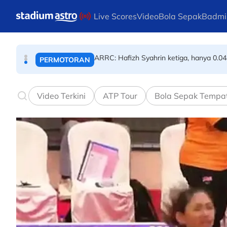
ANGKAT BERAT
Skip to main content
Live Scores
Video
Bola Sepak
Badmi
PBSMM-Kelab Futsal PERINTIS perkukuh
BOLA SEPAK
ARRC: Hafizh Syahrin ketiga, hanya 0.04
PERMOTORAN
Video Terkini
ATP Tour
Bola Sepak Tempa