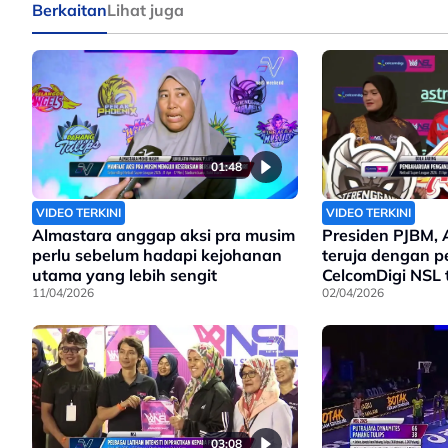
Berkaitan
Lihat juga
01:48
VIDEO TERKINI
VIDEO TERKINI
Almastara anggap aksi pra musim
Presiden PJBM, 
perlu sebelum hadapi kejohanan
teruja dengan 
utama yang lebih sengit
CelcomDigi NSL 
11/04/2026
02/04/2026
03:08