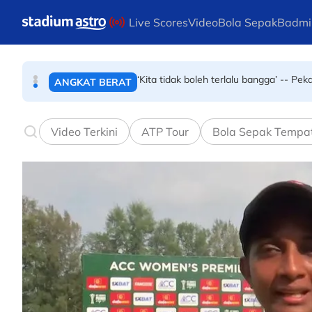
BOLA SEPAK
Skip to main content
Live Scores
Video
Bola Sepak
Badmi
Nur Ziyan Zahirah cipta sejarah, bakal jadi pen
RAGBI
‘Kita tidak boleh terlalu bangga’ -- P
ANGKAT BERAT
Video Terkini
ATP Tour
Bola Sepak Tempa