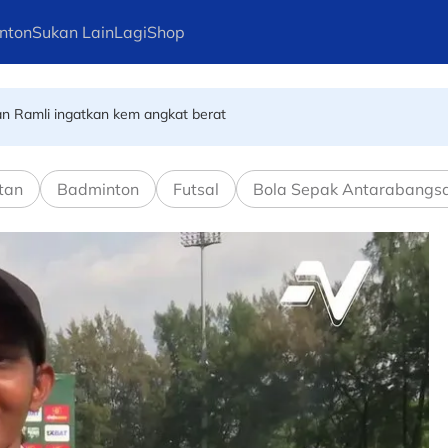
nton
Sukan Lain
Lagi
Shop
gadil wanita pertama SUKMA
ekan Ramli ingatkan kem angkat berat
tan
Badminton
Futsal
Bola Sepak Antarabangs