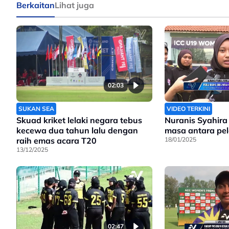
Berkaitan
Lihat juga
02:03
SUKAN SEA
VIDEO TERKINI
Skuad kriket lelaki negara tebus
Nuranis Syahira 
kecewa dua tahun lalu dengan
masa antara pel
raih emas acara T20
18/01/2025
13/12/2025
02:47