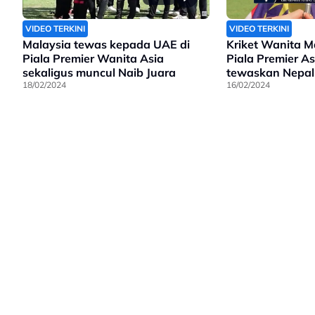
VIDEO TERKINI
VIDEO TERKINI
Malaysia tewas kepada UAE di
Kriket Wanita Ma
Piala Premier Wanita Asia
Piala Premier A
sekaligus muncul Naib Juara
tewaskan Nepal
18/02/2024
16/02/2024
Laman Hiburan Lain
Polisi Privasi
Terma Penggunaan
Ik