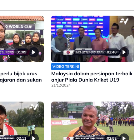
01:09
02:48
VIDEO TERKINI
perlu bijak urus
Malaysia dalam persiapan terbaik
ajaran dan sukan
anjur Piala Dunia Kriket U19
21/12/2024
02:11
02:52