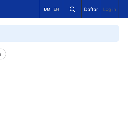
Select language
Daftar
Log in
BM
|
EN
a