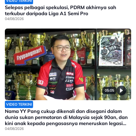
VIDEO TERKINI
Selepas pelbagai spekulasi, PDRM akhirnya sah
terkubur daripada Liga A1 Semi Pro
04/08/2026
05:05
VIDEO TERKINI
Nama YY Pang cukup dikenali dan disegani dalam
dunia sukan permotoran di Malaysia sejak 90an, dan
kini anak kepada pengasasnya meneruskan legasi
yang telah ditinggalkan
04/08/2026