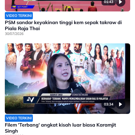
01:43
VIDEO TERKINI
PSM sandar keyakinan tinggi kem sepak takraw di
Piala Raja Thai
30/07/2026
03:34
VIDEO TERKINI
Filem 'Terbang' angkat kisah luar biasa Karamjit
Singh