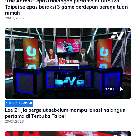
'The Aarons' lepasi halangan pertama di Terbuka
Taipei selepas beraksi 3 game berdepan beregu tuan
rumah
29/07/2026
02:07
VIDEO TERKINI
Lee Zii Jia bergelut sebelum mampu lepasi halangan
pertama di Terbuka Taipei
29/07/2026