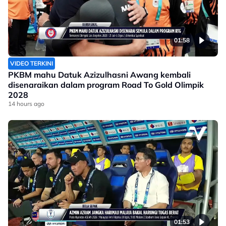
01:58
VIDEO TERKINI
PKBM mahu Datuk Azizulhasni Awang kembali
disenaraikan dalam program Road To Gold Olimpik
2028
14 hours ago
01:53