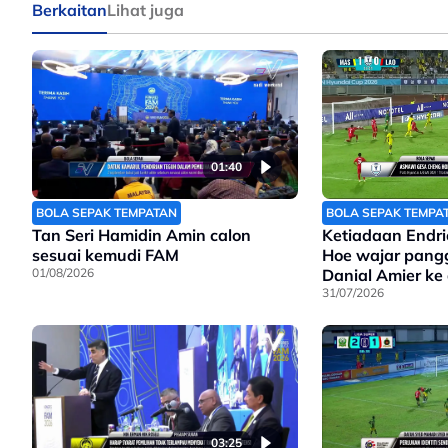
Berkaitan
Lihat juga
01:40
BOLA SEPAK TEMPATAN
BOLA SEPAK TEMPA
Tan Seri Hamidin Amin calon
Ketiadaan Endri
sesuai kemudi FAM
Hoe wajar pangg
01/08/2026
Danial Amier ke
31/07/2026
03:25