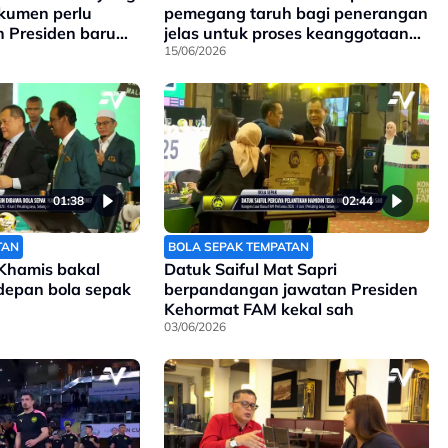
kumen perlu
pemegang taruh bagi penerangan
h Presiden baru
jelas untuk proses keanggotaan
baru
15/06/2026
01:38
02:44
TAN
BOLA SEPAK TEMPATAN
Khamis bakal
Datuk Saiful Mat Sapri
depan bola sepak
berpandangan jawatan Presiden
Kehormat FAM kekal sah
03/06/2026