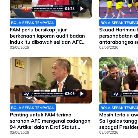
01:28
BOLA SEPAK TEMPATAN
BOLA SEPAK TEMPA
FAM perlu bersikap jujur
Skuad Harimau M
berkenaan laporan audit badan
persahabatan di
induk itu dibawah seliaan AFC
antarabangsa se
sejak awal tahun ini
03/06/2026
yang merugikan
03/06/2026
03:05
BOLA SEPAK TEMPATAN
BOLA SEPAK TEMPA
Penting untuk FAM terima
Masih terlalu a
saranan AFC mengenai cadangan
Sali galas tan
94 Artikel dalam Draf Statut
sebagai Presid
Baharu yang akan dibentangkan
02/06/2026
02/06/2026