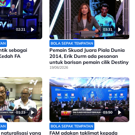
02:21
03:31
TAN
BOLA SEPAK TEMPATAN
ntik sebagai
Pemain Skuad Juara Piala Dunia
 Kedah FA
2014, Erik Durm ada pesanan
untuk barisan pemain cilik Destiny
19/06/2026
01:23
03:50
TAN
BOLA SEPAK TEMPATAN
 naturalisasi yang
FAM adakan taklimat kepada