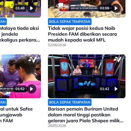
01:48
02:59
TAN
BOLA SEPAK TEMPATAN
alaya tiada aksi
Tidak wajar posisi kedua Naib
 jendela
Presiden FAM diberikan secara
kaligus perkara
mudah kepada wakil MFL
02/06/2026
01:52
01:42
TAN
BOLA SEPAK TEMPATAN
wal untuk Safee
Barisan pemain Buriram United
ggungjawab
dalam moral tinggi pastikan
en FAM
gelaran juara Piala Shopee milik
mereka
26/05/2026