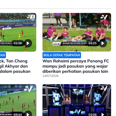
02:39
01:25
TAN
BOLA SEPAK TEMPATAN
ck, Tan Cheng
Wan Rohaimi percaya Penang FC
il Akhyar dan
mampu jadi pasukan yang wajar
 dalam pasukan
diberikan perhatian pasukan lain
24/07/2026
03:14
03:06