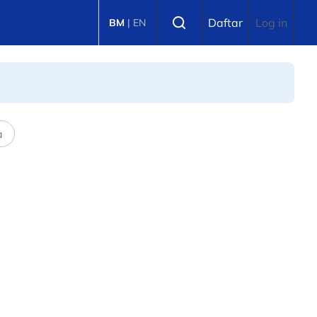
Select language
Daftar
Log in
BM
|
EN
a