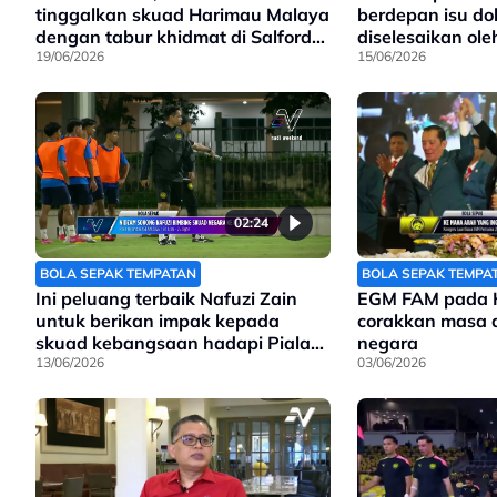
tinggalkan skuad Harimau Malaya
berdepan isu do
dengan tabur khidmat di Salford
diselesaikan ole
FC
19/06/2026
FAM
15/06/2026
02:24
BOLA SEPAK TEMPATAN
BOLA SEPAK TEMPA
Ini peluang terbaik Nafuzi Zain
EGM FAM pada 
untuk berikan impak kepada
corakkan masa 
skuad kebangsaan hadapi Piala
negara
Hyundai ASEAN 2026
13/06/2026
03/06/2026