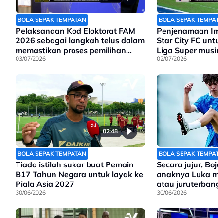
BOLA SEPAK TEMPATAN
BOLA SEPAK TEMPA
Pelaksanaan Kod Eloktorat FAM
Penjenamaan Im
2026 sebagai langkah telus dalam
Star City FC un
memastikan proses pemilihan
Liga Super mus
kepimpinan FAM lebih tersusun
03/07/2026
02/07/2026
dan berintegriti
02:48
BOLA SEPAK TEMPATAN
BOLA SEPAK TEMPA
Tiada istilah sukar buat Pemain
Secara jujur, B
B17 Tahun Negara untuk layak ke
anaknya Luka m
Piala Asia 2027
atau juruterban
30/06/2026
30/06/2026