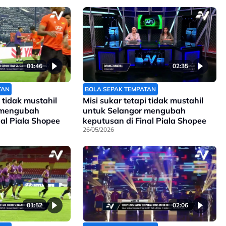
01:46
02:35
TAN
BOLA SEPAK TEMPATAN
i tidak mustahil
Misi sukar tetapi tidak mustahil
 mengubah
untuk Selangor mengubah
nal Piala Shopee
keputusan di Final Piala Shopee
26/05/2026
01:52
02:06