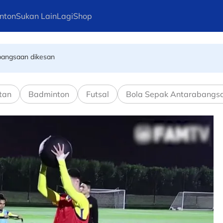
nton
Sukan Lain
Lagi
Shop
ebangsaan dikesan
-- Dollah Salleh
tan
Badminton
Futsal
Bola Sepak Antarabangs