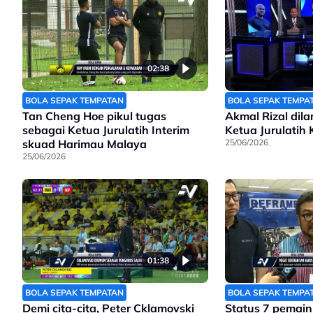
02:38
BOLA SEPAK TEMPATAN
BOLA SEPAK TEMPA
Tan Cheng Hoe pikul tugas
Akmal Rizal dila
sebagai Ketua Jurulatih Interim
Ketua Jurulatih
skuad Harimau Malaya
25/06/2026
25/06/2026
01:38
BOLA SEPAK TEMPATAN
BOLA SEPAK TEMPA
Demi cita-cita, Peter Cklamovski
Status 7 pemain