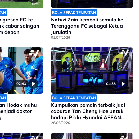
TAN
BOLA SEPAK TEMPATAN
igresen FC ke
Nafuzi Zain kembali semula ke
tuk cabar saingan
Terengganu FC sebagai Ketua
im depan
Jurulatih
01/07/2026
02:43
04:36
TAN
BOLA SEPAK TEMPATAN
ojan Hodak mahu
Kumpulkan pemain terbaik jadi
enjadi doktor
cabaran Tan Cheng Hoe untuk
g
hadapi Piala Hyundai ASEAN
yang bakal berlangsung bulan
26/06/2026
depan