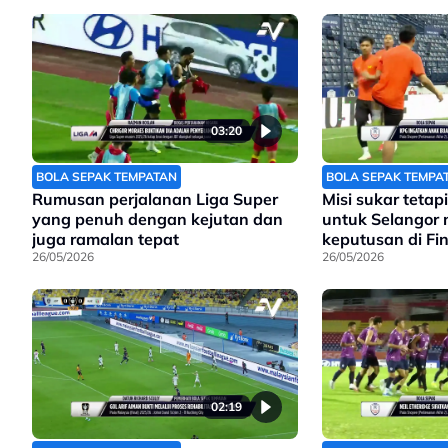
pada EGM Khamis ini.
03:20
BOLA SEPAK TEMPATAN
BOLA SEPAK TEMPA
Rumusan perjalanan Liga Super
Misi sukar tetap
yang penuh dengan kejutan dan
untuk Selangor
juga ramalan tepat
keputusan di Fi
26/05/2026
26/05/2026
02:19