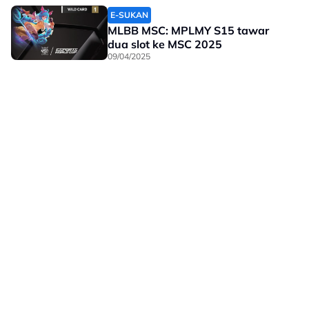
E-SUKAN
MLBB MSC: MPLMY S15 tawar
dua slot ke MSC 2025
09/04/2025