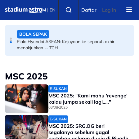
Skip to main content
PERMOTORAN
Select language
Daftar
Log in
BM
|
EN
ARRC: Dominasi luar biasa Hafizh Syahrin! Rangkul
kemenangan kelapan berturut-turut kategori ASB1000
di Mandalika
BOLA SEPAK
Piala Hyundai ASEAN: Kejayaan ke separuh akhir
menakjubkan -- TCH
MSC 2025
E-SUKAN
MSC 2025: "Kami mahu 'revenge'
kalau jumpa sekali lagi....."
03/08/2025
E-SUKAN
MSC 2025: SRG.OG beri
segalanya sebelum gagal
pertahan gelaran dunia di Riyadh