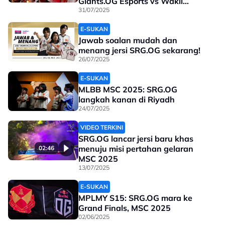
Giants.OG Esports vs Wakil
Indonesia
31/07/2025
E-SUKAN
Jawab soalan mudah dan
menang jersi SRG.OG sekarang!
26/07/2025
E-SUKAN
MLBB MSC 2025: SRG.OG
langkah kanan di Riyadh
24/07/2025
VIDEO TERKINI
SRG.OG lancar jersi baru khas
menuju misi pertahan gelaran
02:46
MSC 2025
13/07/2025
E-SUKAN
MPLMY S15: SRG.OG mara ke
Grand Finals, MSC 2025
02/06/2025