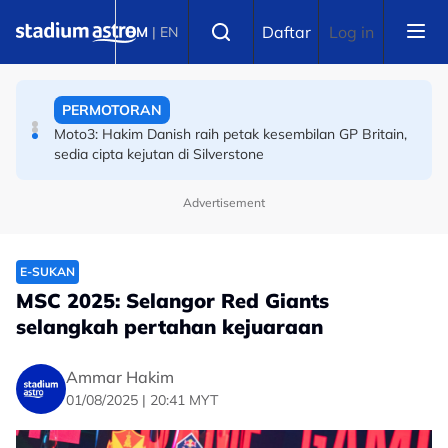
Skip to main content
Select language
PERMOTORAN
Daftar
Log in
BM
|
EN
Moto3: Hakim Danish raih petak kesembilan GP Britain,
sedia cipta kejutan di Silverstone
BOLA SEPAK
Piala Hyundai ASEAN: Malaysia ke separuh akhir! Wan
Kuzain arkitek kemenangan Harimau Malaya
Advertisement
E-SUKAN
MSC 2025: Selangor Red Giants
selangkah pertahan kejuaraan
Ammar Hakim
01/08/2025 | 20:41 MYT