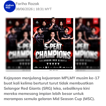
Fariha Razak
Suasana bertambah istimewa apabila Ella membuka
08/06/2026 | 18:31 MYT
tirai acara dengan beberapa lagu ikonik sebelum
menutup persembahan menerusi lagu wajib Standing
In The Eyes Of The World. Momen itu menjadi lebih
bermakna apabila Jalur Gemilang dibawa masuk ke
pentas utama, menyatukan semangat sukan, hiburan
dan patriotisme di hadapan ribuan peminat.
Di sebalik persaingan sengit yang berlangsung, Dream
Stage berjaya membawa mesej yang jelas — setiap
pemain bermula dengan sebuah impian, dan hari ini,
impian itu mampu membawa mereka dari pentas
tempatan ke pentas dunia.
No node context available.
Kejayaan menjulang kejuaraan MPLMY musim ke-17
Related Topics
buat kali kelima berturut turut tidak membuatkan
Selangor Red Giants (SRG) leka, sebaliknya kini
mereka memesang impian lebih besar untuk
#E-Sukan
#MLBB
#mplmy
#srg
#Selangor Red Giants
merampas semula gelaran Mid Season Cup (MSC).