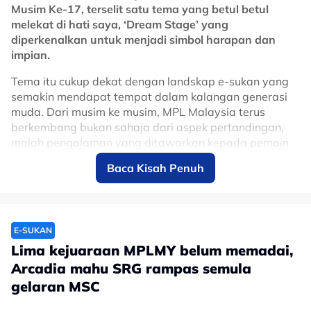
Musim Ke-17, terselit satu tema yang betul betul
melekat di hati saya, ‘Dream Stage’ yang
diperkenalkan untuk menjadi simbol harapan dan
impian.
Tema itu cukup dekat dengan landskap e-sukan yang
semakin mendapat tempat dalam kalangan generasi
muda. Dari musim ke musim, MPL Malaysia terus
berkembang bukan sahaja dari aspek pertandingan,
malah pengalaman yang ditawarkan kepada pemain
dan peminat.
Baca Kisah Penuh
Keunikan Dream Stage turut terserlah menerusi susun
atur pentas yang lebih gah serta pengumuman rasmi
wakil-wakil Malaysia yang bakal membawa cabaran
negara ke kejohanan antarabangsa seperti Sukan Asia
E-SUKAN
di Jepun pada Oktober dan, MSC dan MWI di Esports
Lima kejuaraan MPLMY belum memadai,
World Cup (EWC) 2026 di Paris Julai depan. Ia menjadi
Arcadia mahu SRG rampas semula
peringatan bahawa pentas ini bukan sekadar
gelaran MSC
destinasi, tetapi titik permulaan kepada impian yang
lebih besar.