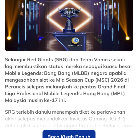
juara. Kedua dua pasukan turut mengesahkan slot
mewakili Malaysia ke MSC yang akan berlangsung
sempena Piala Dunia E-Sukan di Paris, Perancis pada
Julai depan.
No node context available.
Related Topics
#E-Sukan
#MLBB
#mplmy
#srg
#Selangor Red Giants
Selangor Red Giants (SRG) dan Team Vamos sekali
lagi membuktikan status mereka sebagai kuasa besar
Mobile Legends: Bang Bang (MLBB) negara apabila
mengesahkan slot ke Mid Season Cup (MSC) 2026 di
Perancis selepas melangkah ke pentas Grand Final
Liga Profesional Mobile Legends: Bang Bang (MPL)
Malaysia musim ke-17 ini.
SRG terlebih dahulu menempah tiket ke perlawanan
akhir selepas menundukkan Invictus Gaming (IG) 3-1
dalam aksi separuh akhir upper bracket, sebelum Team
Vamos melengkapkan final idaman peminat tanah air
Baca Kisah Penuh