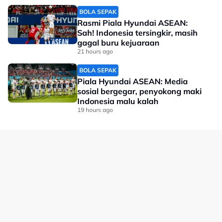
BOLA SEPAK
Rasmi Piala Hyundai ASEAN:
Sah! Indonesia tersingkir, masih
gagal buru kejuaraan
21 hours ago
BOLA SEPAK
Piala Hyundai ASEAN: Media
sosial bergegar, penyokong maki
Indonesia malu kalah
19 hours ago
Rekod itu jelas meletakkan anak buah Michael Angelo