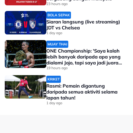
23 hours ago
BOLA SEPAK
Siaran langsung (live streaming)
JDT vs Chelsea
1 day ago
MUAY THAI
ONE Championship: 'Saya kalah
lebih banyak daripada apa yang
dialami Jojo, tapi saya jadi juara
dunia'
19 hours ago
KRIKET
Rasmi: Pemain digantung
daripada semua aktiviti selama
lapan tahun!
1 day ago