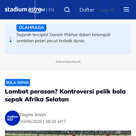
Skip to main content
OLAHRAGA
Select language
Daftar
Log in
BM
|
EN
Wakil tunggal Asia! Ini video larian 100m Danish Iftikhar
OLAHRAGA
Sejarah tercipta! Danish Iftikhar dalam kelompok
sembilan pelari pecut terbaik dunia
Advertisement
BOLA SEPAK
Lambat perasan? Kontroversi pelik bola
sepak Afrika Selatan
Najmi Iman
03/06/2026 | 08:29 MYT