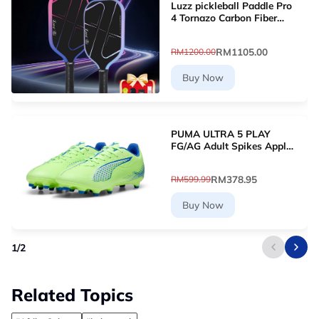
Luzz pickleball Paddle Pro
4 Tornazo Carbon Fiber
Pickleball Paddle - Dual-
Layer Core
RM1105.00
RM1200.00
Buy Now
PUMA ULTRA 5 PLAY
FG/AG Adult Spikes Apple
Green Grass Football
10768903 [Le Mai.com]
RM378.95
RM599.99
Buy Now
1
/
2
Related Topics